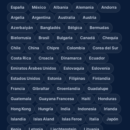
España
México
Albania
Alemania
Andorra
Argelia
Argentina
Australia
Austria
Azerbaiyán
Bangladés
Bélgica
Bermudas
Bielorrusia
Brasil
Bulgaria
Canadá
Chequia
Chile
China
Chipre
Colombia
Corea del Sur
Costa Rica
Croacia
Dinamarca
Ecuador
Emiratos Árabes Unidos
Eslovaquia
Eslovenia
Estados Unidos
Estonia
Filipinas
Finlandia
Francia
Gibraltar
Groenlandia
Guadalupe
Guatemala
Guayana Francesa
Haití
Honduras
Hong Kong
Hungría
India
Indonesia
Irlanda
Islandia
Islas Aland
Islas Feroe
Italia
Japón
Kenia
Letonia
Liechtenstein
Lituania