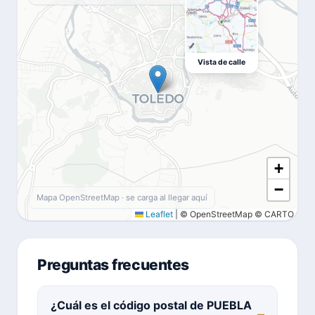
Vista de calle
+
−
Mapa OpenStreetMap · se carga al llegar aquí
Leaflet
|
© OpenStreetMap © CARTO
Preguntas frecuentes
¿Cuál es el código postal de PUEBLA