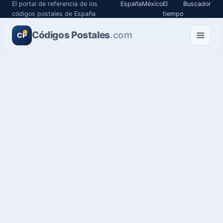
El portal de referencia de los
España
México
El
Buscador
códigos postales de España
tiempo
Códigos Postales
.com
CP