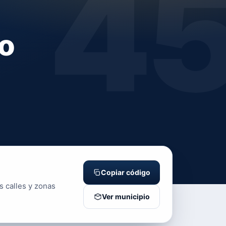
4
o
Copiar código
s calles y zonas
Ver municipio