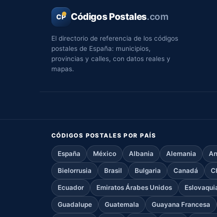
Códigos Postales
.com
CP
El directorio de referencia de los códigos
postales de España: municipios,
provincias y calles, con datos reales y
mapas.
CÓDIGOS POSTALES POR PAÍS
España
México
Albania
Alemania
An
Bielorrusia
Brasil
Bulgaria
Canadá
C
Ecuador
Emiratos Árabes Unidos
Eslovaqui
Guadalupe
Guatemala
Guayana Francesa