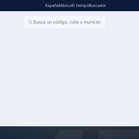
España
México
El tiempo
Buscador