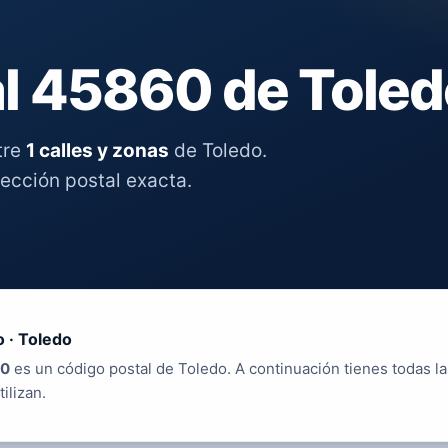
l 45860 de Toled
tre
1 calles y zonas
de Toledo.
rección postal exacta.
 · Toledo
0
es un código postal de Toledo. A continuación tienes todas la
tilizan.