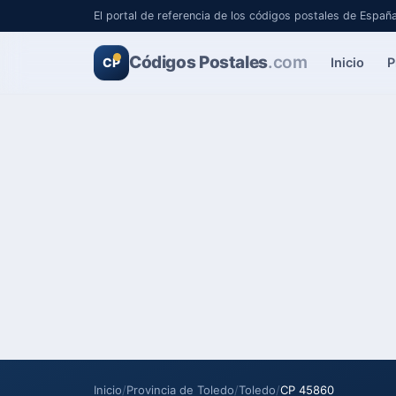
El portal de referencia de los códigos postales de Españ
Códigos Postales
.com
Inicio
P
CP
Inicio
/
Provincia de Toledo
/
Toledo
/
CP 45860