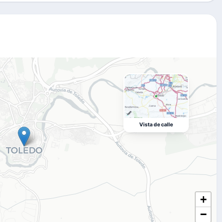
Vista de calle
+
−