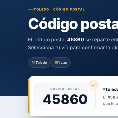
TOLEDO · CÓDIGO POSTAL
Código posta
El código postal
45860
se reparte en
Selecciona tu vía para confirmar la di
Toledo
1 vías
Toledo
CÓDIGO POSTAL
45860
El
4586
que lo u