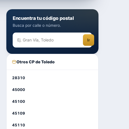
Encuentra tu código postal
Busca por calle o número.
Ir
Otros CP de Toledo
28310
45000
45100
45109
45110