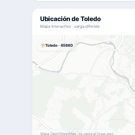
Ubicación de Toledo
Mapa interactivo · carga diferida
Toledo · 45860
Mapa OpenStreetMap · se carga al llegar aquí