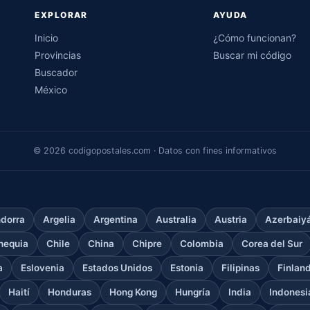
EXPLORAR
AYUDA
Inicio
¿Cómo funcionan?
Provincias
Buscar mi código
Buscador
México
© 2026 codigopostales.com · Datos con fines informativos
dorra
Argelia
Argentina
Australia
Austria
Azerbaiy
hequia
Chile
China
Chipre
Colombia
Corea del Sur
a
Eslovenia
Estados Unidos
Estonia
Filipinas
Finlan
Haití
Honduras
Hong Kong
Hungría
India
Indonesi