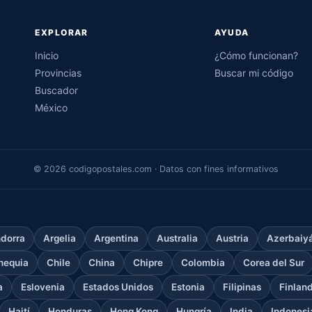
EXPLORAR
AYUDA
Inicio
¿Cómo funcionan?
Provincias
Buscar mi código
Buscador
México
© 2026 codigopostales.com · Datos con fines informativos
dorra
Argelia
Argentina
Australia
Austria
Azerbaiy
hequia
Chile
China
Chipre
Colombia
Corea del Sur
a
Eslovenia
Estados Unidos
Estonia
Filipinas
Finlan
Haití
Honduras
Hong Kong
Hungría
India
Indonesi