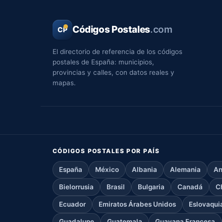
Códigos Postales
.com
CP
El directorio de referencia de los códigos
postales de España: municipios,
provincias y calles, con datos reales y
mapas.
CÓDIGOS POSTALES POR PAÍS
España
México
Albania
Alemania
An
Bielorrusia
Brasil
Bulgaria
Canadá
C
Ecuador
Emiratos Árabes Unidos
Eslovaqui
Guadalupe
Guatemala
Guayana Francesa