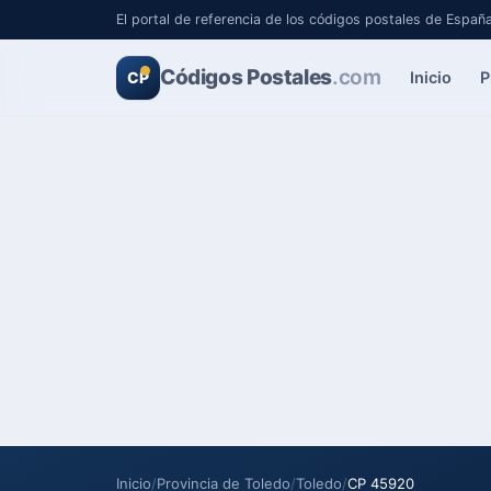
El portal de referencia de los códigos postales de Españ
Códigos Postales
.com
Inicio
P
CP
Inicio
/
Provincia de Toledo
/
Toledo
/
CP 45920