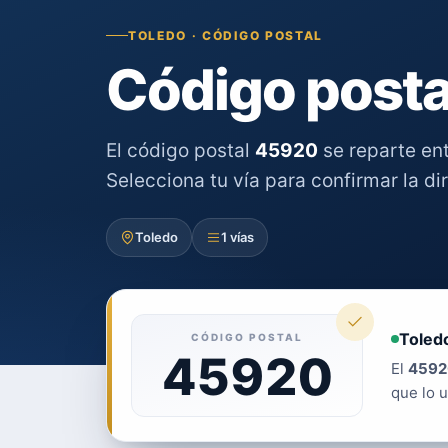
TOLEDO · CÓDIGO POSTAL
Código posta
El código postal
45920
se reparte en
Selecciona tu vía para confirmar la di
Toledo
1 vías
Toledo
CÓDIGO POSTAL
45920
El
4592
que lo u