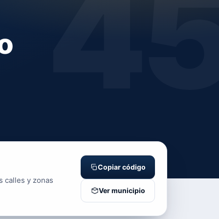
4
o
Copiar código
s calles y zonas
Ver municipio