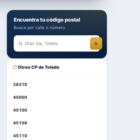
Encuentra tu código postal
Busca por calle o número.
Ir
Otros CP de Toledo
28310
45000
45100
45109
45110