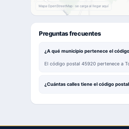
Mapa OpenStreetMap · se carga al llegar aquí
Preguntas frecuentes
¿A qué municipio pertenece el códig
El código postal 45920 pertenece a To
¿Cuántas calles tiene el código post