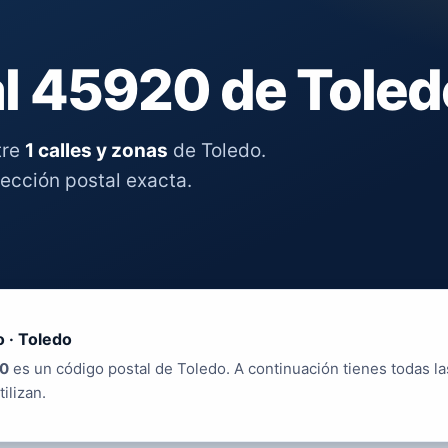
l 45920 de Toled
tre
1 calles y zonas
de Toledo.
rección postal exacta.
 · Toledo
0
es un código postal de Toledo. A continuación tienes todas la
tilizan.