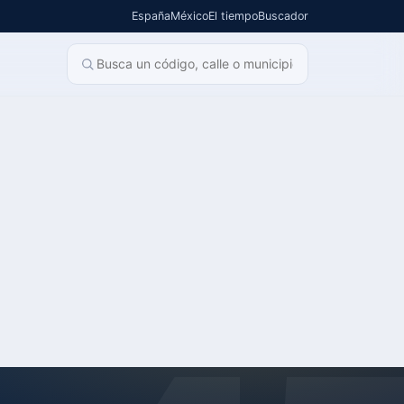
España
México
El tiempo
Buscador