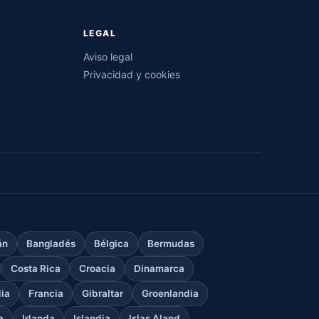
LEGAL
Aviso legal
Privacidad y cookies
án
Bangladés
Bélgica
Bermudas
Costa Rica
Croacia
Dinamarca
dia
Francia
Gibraltar
Groenlandia
a
Irlanda
Islandia
Islas Aland