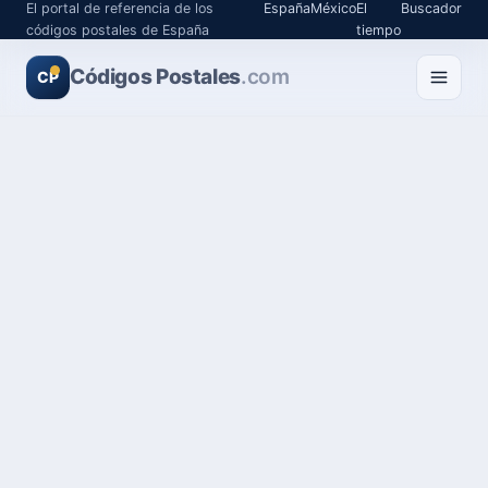
El portal de referencia de los
España
México
El
Buscador
códigos postales de España
tiempo
Códigos Postales
.com
CP