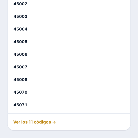
45002
45003
45004
45005
45006
45007
45008
45070
45071
Ver los 11 códigos →