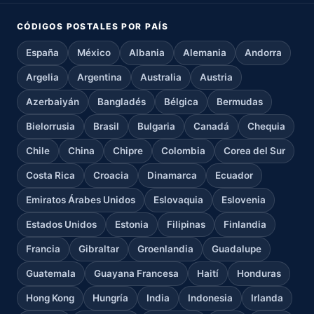
CÓDIGOS POSTALES POR PAÍS
España
México
Albania
Alemania
Andorra
Argelia
Argentina
Australia
Austria
Azerbaiyán
Bangladés
Bélgica
Bermudas
Bielorrusia
Brasil
Bulgaria
Canadá
Chequia
Chile
China
Chipre
Colombia
Corea del Sur
Costa Rica
Croacia
Dinamarca
Ecuador
Emiratos Árabes Unidos
Eslovaquia
Eslovenia
Estados Unidos
Estonia
Filipinas
Finlandia
Francia
Gibraltar
Groenlandia
Guadalupe
Guatemala
Guayana Francesa
Haití
Honduras
Hong Kong
Hungría
India
Indonesia
Irlanda