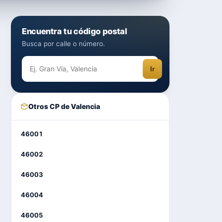
Encuentra tu código postal
Busca por calle o número.
Ir
Otros CP de Valencia
46001
46002
46003
46004
46005