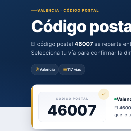
VALENCIA · CÓDIGO POSTAL
Código posta
El código postal
46007
se reparte en
Selecciona tu vía para confirmar la di
Valencia
117 vías
Valenc
CÓDIGO POSTAL
46007
El
4600
que lo u