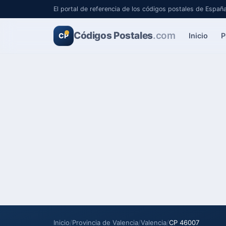
El portal de referencia de los códigos postales de Españ
Códigos Postales
.com
Inicio
P
CP
Inicio
/
Provincia de Valencia
/
Valencia
/
CP 46007