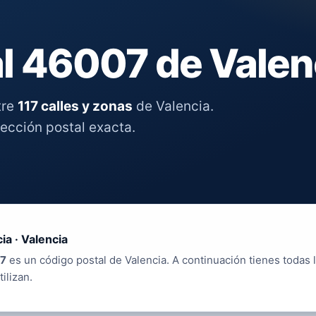
l 46007 de Valen
tre
117 calles y zonas
de Valencia.
rección postal exacta.
ia · Valencia
7
es un código postal de Valencia. A continuación tienes todas l
tilizan.