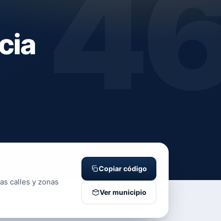
4
cia
Copiar código
as calles y zonas
Ver municipio