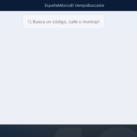
España
México
El tiempo
Buscador