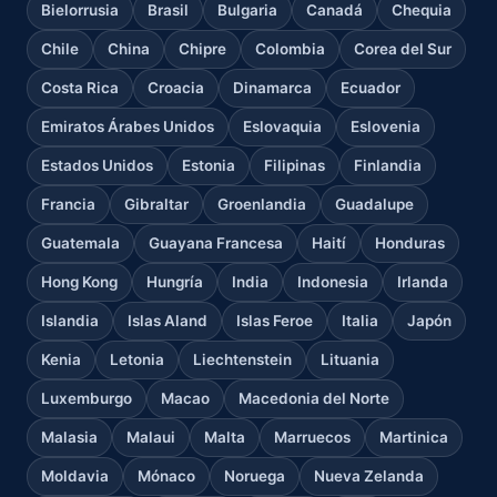
Bielorrusia
Brasil
Bulgaria
Canadá
Chequia
Chile
China
Chipre
Colombia
Corea del Sur
Costa Rica
Croacia
Dinamarca
Ecuador
Emiratos Árabes Unidos
Eslovaquia
Eslovenia
Estados Unidos
Estonia
Filipinas
Finlandia
Francia
Gibraltar
Groenlandia
Guadalupe
Guatemala
Guayana Francesa
Haití
Honduras
Hong Kong
Hungría
India
Indonesia
Irlanda
Islandia
Islas Aland
Islas Feroe
Italia
Japón
Kenia
Letonia
Liechtenstein
Lituania
Luxemburgo
Macao
Macedonia del Norte
Malasia
Malaui
Malta
Marruecos
Martinica
Moldavia
Mónaco
Noruega
Nueva Zelanda