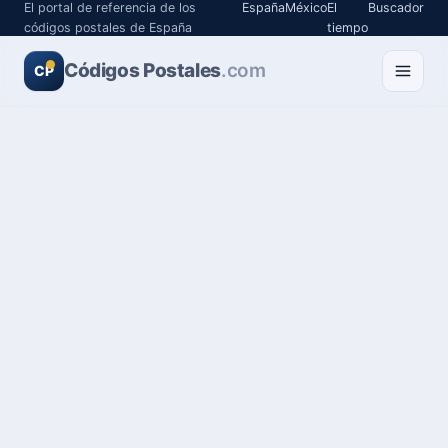
El portal de referencia de los
España
México
El
Buscador
códigos postales de España
tiempo
Códigos Postales
.com
CP