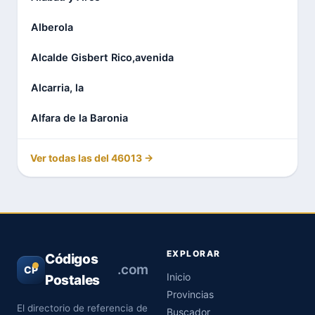
Alberola
Alcalde Gisbert Rico,avenida
Alcarria, la
Alfara de la Baronia
Ver todas las del 46013 →
EXPLORAR
Códigos
.com
CP
Inicio
Postales
Provincias
El directorio de referencia de
Buscador