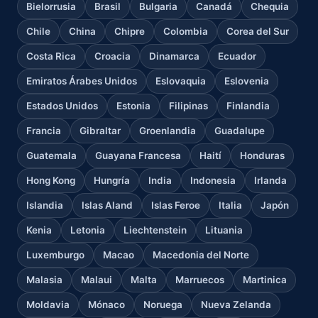
Bielorrusia
Brasil
Bulgaria
Canadá
Chequia
Chile
China
Chipre
Colombia
Corea del Sur
Costa Rica
Croacia
Dinamarca
Ecuador
Emiratos Árabes Unidos
Eslovaquia
Eslovenia
Estados Unidos
Estonia
Filipinas
Finlandia
Francia
Gibraltar
Groenlandia
Guadalupe
Guatemala
Guayana Francesa
Haití
Honduras
Hong Kong
Hungría
India
Indonesia
Irlanda
Islandia
Islas Aland
Islas Feroe
Italia
Japón
Kenia
Letonia
Liechtenstein
Lituania
Luxemburgo
Macao
Macedonia del Norte
Malasia
Malaui
Malta
Marruecos
Martinica
Moldavia
Mónaco
Noruega
Nueva Zelanda