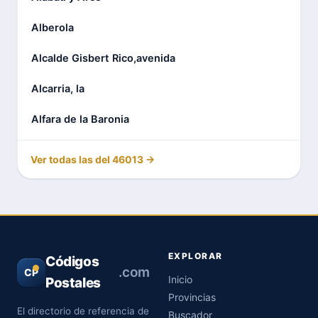
Alberola
Alcalde Gisbert Rico,avenida
Alcarria, la
Alfara de la Baronia
Ver todas las del 46013 →
EXPLORAR
Códigos
.com
CP
Inicio
Postales
Provincias
El directorio de referencia de
Buscador