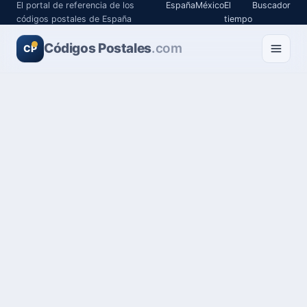
El portal de referencia de los
España
México
El
Buscador
códigos postales de España
tiempo
Códigos Postales
.com
CP