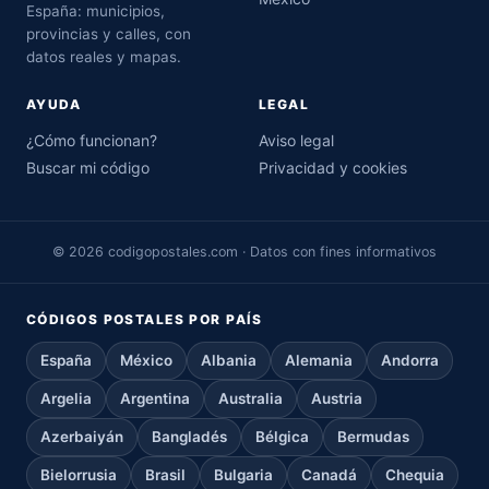
España: municipios,
provincias y calles, con
datos reales y mapas.
AYUDA
LEGAL
¿Cómo funcionan?
Aviso legal
Buscar mi código
Privacidad y cookies
© 2026 codigopostales.com · Datos con fines informativos
CÓDIGOS POSTALES POR PAÍS
España
México
Albania
Alemania
Andorra
Argelia
Argentina
Australia
Austria
Azerbaiyán
Bangladés
Bélgica
Bermudas
Bielorrusia
Brasil
Bulgaria
Canadá
Chequia