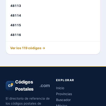
48113
48114
48115
48116
Ver los 119 códigos →
EXPLORAR
Códigos
.com
CP
Inicio
Postales
Provincias
El directorio de referencia de
Buscador
los códigos postales de
México