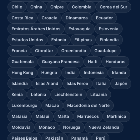
Chile
China
Chipre
Colombia
Corea del Sur
Costa Rica
Croacia
Dinamarca
Ecuador
Emiratos Árabes Unidos
Eslovaquia
Eslovenia
Estados Unidos
Estonia
Filipinas
Finlandia
Francia
Gibraltar
Groenlandia
Guadalupe
Guatemala
Guayana Francesa
Haití
Honduras
Hong Kong
Hungría
India
Indonesia
Irlanda
Islandia
Islas Aland
Islas Feroe
Italia
Japón
Kenia
Letonia
Liechtenstein
Lituania
Luxemburgo
Macao
Macedonia del Norte
Malasia
Malaui
Malta
Marruecos
Martinica
Moldavia
Mónaco
Noruega
Nueva Zelanda
Países Bajos
Pakistán
Panamá
Perú