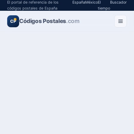
El portal de referencia de los
España
México
El
Buscador
códigos postales de España
tiempo
Códigos Postales
.com
CP