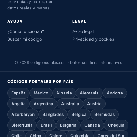
provincias y calles, con
datos reales y mapas.
AYUDA
LEGAL
¿Cómo funcionan?
Aviso legal
Buscar mi código
Privacidad y cookies
© 2026 codigopostales.com · Datos con fines informativos
CÓDIGOS POSTALES POR PAÍS
España
México
Albania
Alemania
Andorra
Argelia
Argentina
Australia
Austria
Azerbaiyán
Bangladés
Bélgica
Bermudas
Bielorrusia
Brasil
Bulgaria
Canadá
Chequia
Chile
China
Chipre
Colombia
Corea del Sur