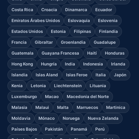
Costa Rica
Croacia
Dinamarca
Ecuador
Emiratos Árabes Unidos
Eslovaquia
Eslovenia
Estados Unidos
Estonia
Filipinas
Finlandia
Francia
Gibraltar
Groenlandia
Guadalupe
Guatemala
Guayana Francesa
Haití
Honduras
Hong Kong
Hungría
India
Indonesia
Irlanda
Islandia
Islas Aland
Islas Feroe
Italia
Japón
Kenia
Letonia
Liechtenstein
Lituania
Luxemburgo
Macao
Macedonia del Norte
Malasia
Malaui
Malta
Marruecos
Martinica
Moldavia
Mónaco
Noruega
Nueva Zelanda
Países Bajos
Pakistán
Panamá
Perú