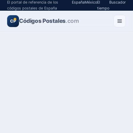
El portal de referencia de los
España
México
El
Buscador
códigos postales de España
tiempo
Códigos Postales
.com
CP