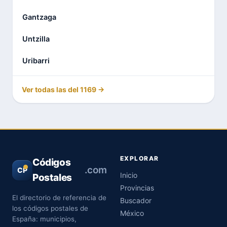
Gantzaga
Untzilla
Uribarri
Ver todas las del 1169 →
EXPLORAR
Códigos
.com
CP
Inicio
Postales
Provincias
El directorio de referencia de
Buscador
los códigos postales de
México
España: municipios,