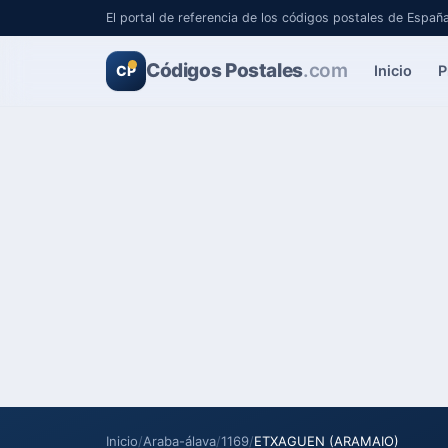
El portal de referencia de los códigos postales de Españ
Códigos Postales
.com
Inicio
P
CP
Inicio
/
Araba-álava
/
1169
/
ETXAGUEN (ARAMAIO)