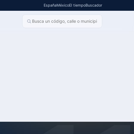
España
México
El tiempo
Buscador