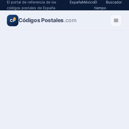
El portal de referencia de los
España
México
El
Buscador
códigos postales de España
tiempo
Códigos Postales
.com
CP