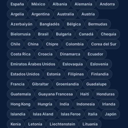
España
México
Albania
Alemania
Andorra
Argelia
Argentina
Australia
Austria
Azerbaiyán
Bangladés
Bélgica
Bermudas
Bielorrusia
Brasil
Bulgaria
Canadá
Chequia
Chile
China
Chipre
Colombia
Corea del Sur
Costa Rica
Croacia
Dinamarca
Ecuador
Emiratos Árabes Unidos
Eslovaquia
Eslovenia
Estados Unidos
Estonia
Filipinas
Finlandia
Francia
Gibraltar
Groenlandia
Guadalupe
Guatemala
Guayana Francesa
Haití
Honduras
Hong Kong
Hungría
India
Indonesia
Irlanda
Islandia
Islas Aland
Islas Feroe
Italia
Japón
Kenia
Letonia
Liechtenstein
Lituania