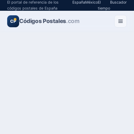
El portal de referencia de los
España
México
El
Buscador
códigos postales de España
tiempo
Códigos Postales
.com
CP