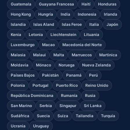
Guatemala
Guayana Francesa
Haití
Honduras
Hong Kong
Hungría
India
Indonesia
Irlanda
Islandia
Islas Aland
Islas Feroe
Italia
Japón
Kenia
Letonia
Liechtenstein
Lituania
Luxemburgo
Macao
Macedonia del Norte
Malasia
Malaui
Malta
Marruecos
Martinica
Moldavia
Mónaco
Noruega
Nueva Zelanda
Países Bajos
Pakistán
Panamá
Perú
Polonia
Portugal
Puerto Rico
Reino Unido
República Dominicana
Rumanía
Rusia
San Marino
Serbia
Singapur
Sri Lanka
Sudáfrica
Suecia
Suiza
Tailandia
Turquía
Ucrania
Uruguay