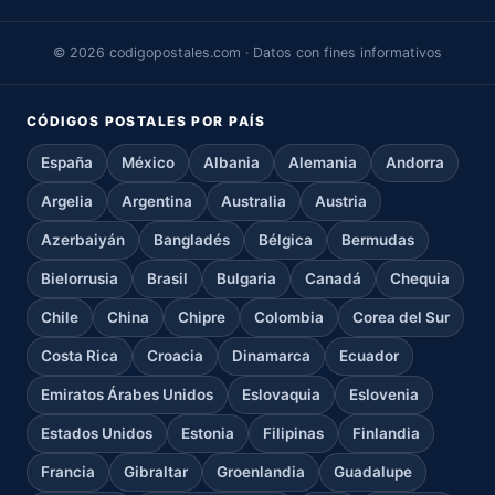
© 2026 codigopostales.com · Datos con fines informativos
CÓDIGOS POSTALES POR PAÍS
España
México
Albania
Alemania
Andorra
Argelia
Argentina
Australia
Austria
Azerbaiyán
Bangladés
Bélgica
Bermudas
Bielorrusia
Brasil
Bulgaria
Canadá
Chequia
Chile
China
Chipre
Colombia
Corea del Sur
Costa Rica
Croacia
Dinamarca
Ecuador
Emiratos Árabes Unidos
Eslovaquia
Eslovenia
Estados Unidos
Estonia
Filipinas
Finlandia
Francia
Gibraltar
Groenlandia
Guadalupe