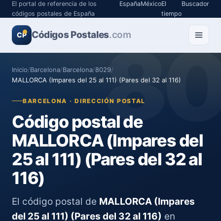
El portal de referencia de los
España
México
El
Buscador
códigos postales de España
tiempo
Códigos Postales
8
.com
CP
Inicio
/
Barcelona
/
Barcelona
/
8029
/
MALLORCA (Impares del 25 al 111) (Pares del 32 al 116)
BARCELONA · DIRECCIÓN POSTAL
Código postal de
MALLORCA (Impares del
25 al 111) (Pares del 32 al
116)
El código postal de
MALLORCA (Impares
del 25 al 111) (Pares del 32 al 116)
en