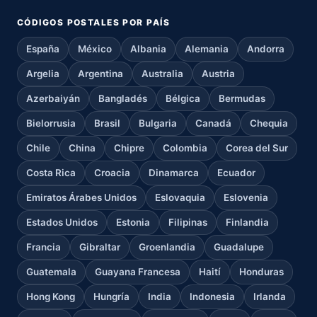
CÓDIGOS POSTALES POR PAÍS
España
México
Albania
Alemania
Andorra
Argelia
Argentina
Australia
Austria
Azerbaiyán
Bangladés
Bélgica
Bermudas
Bielorrusia
Brasil
Bulgaria
Canadá
Chequia
Chile
China
Chipre
Colombia
Corea del Sur
Costa Rica
Croacia
Dinamarca
Ecuador
Emiratos Árabes Unidos
Eslovaquia
Eslovenia
Estados Unidos
Estonia
Filipinas
Finlandia
Francia
Gibraltar
Groenlandia
Guadalupe
Guatemala
Guayana Francesa
Haití
Honduras
Hong Kong
Hungría
India
Indonesia
Irlanda