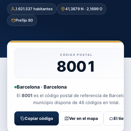
1.621.537 habitantes
41,3879 N · 2,1699 O
Prefijo 80
CÓDIGO POSTAL
8001
Barcelona · Barcelona
El
8001
es el código postal de referencia de Barcelona.
municipio dispone de 46 códigos en total.
Copiar código
Ver en el mapa
El tiemp