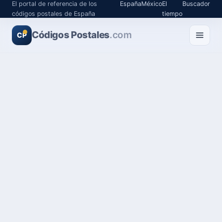
El portal de referencia de los
España
México
El
Buscador
códigos postales de España
tiempo
Códigos Postales
.com
CP