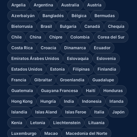
Argelia
Argentina
Australia
Austria
Azerbaiyán
Bangladés
Bélgica
Bermudas
Bielorrusia
Brasil
Bulgaria
Canadá
Chequia
Chile
China
Chipre
Colombia
Corea del Sur
Costa Rica
Croacia
Dinamarca
Ecuador
Emiratos Árabes Unidos
Eslovaquia
Eslovenia
Estados Unidos
Estonia
Filipinas
Finlandia
Francia
Gibraltar
Groenlandia
Guadalupe
Guatemala
Guayana Francesa
Haití
Honduras
Hong Kong
Hungría
India
Indonesia
Irlanda
Islandia
Islas Aland
Islas Feroe
Italia
Japón
Kenia
Letonia
Liechtenstein
Lituania
Luxemburgo
Macao
Macedonia del Norte