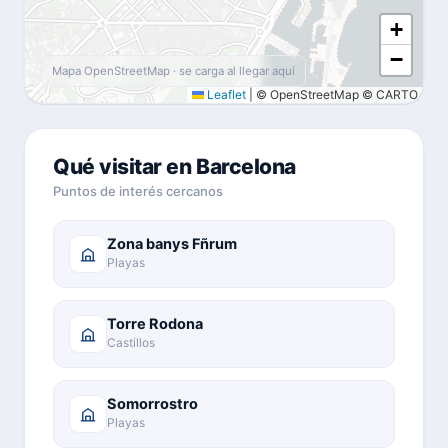
+
−
Mapa OpenStreetMap · se carga al llegar aquí
Leaflet
|
© OpenStreetMap © CARTO
Qué visitar en Barcelona
Puntos de interés cercanos
Zona banys Fñrum
Playas
Torre Rodona
Castillos
Somorrostro
Playas