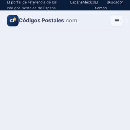
El portal de referencia de los
España
México
El
Buscador
códigos postales de España
tiempo
Códigos Postales
.com
CP