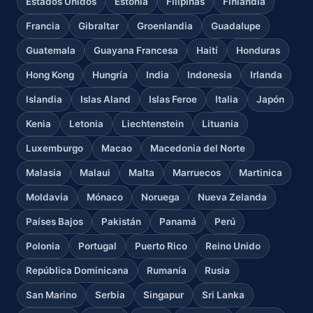
Estados Unidos
Estonia
Filipinas
Finlandia
Francia
Gibraltar
Groenlandia
Guadalupe
Guatemala
Guayana Francesa
Haití
Honduras
Hong Kong
Hungría
India
Indonesia
Irlanda
Islandia
Islas Aland
Islas Feroe
Italia
Japón
Kenia
Letonia
Liechtenstein
Lituania
Luxemburgo
Macao
Macedonia del Norte
Malasia
Malaui
Malta
Marruecos
Martinica
Moldavia
Mónaco
Noruega
Nueva Zelanda
Países Bajos
Pakistán
Panamá
Perú
Polonia
Portugal
Puerto Rico
Reino Unido
República Dominicana
Rumanía
Rusia
San Marino
Serbia
Singapur
Sri Lanka