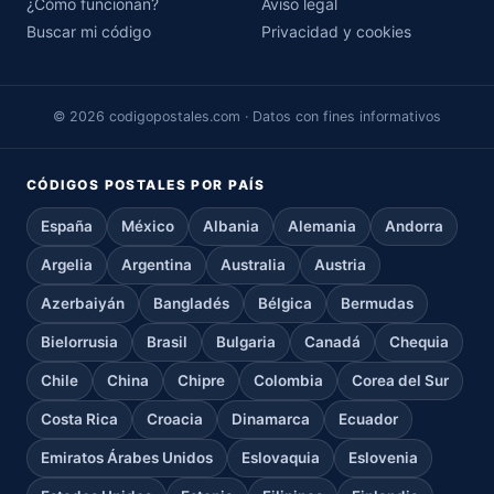
¿Cómo funcionan?
Aviso legal
Buscar mi código
Privacidad y cookies
© 2026 codigopostales.com · Datos con fines informativos
CÓDIGOS POSTALES POR PAÍS
España
México
Albania
Alemania
Andorra
Argelia
Argentina
Australia
Austria
Azerbaiyán
Bangladés
Bélgica
Bermudas
Bielorrusia
Brasil
Bulgaria
Canadá
Chequia
Chile
China
Chipre
Colombia
Corea del Sur
Costa Rica
Croacia
Dinamarca
Ecuador
Emiratos Árabes Unidos
Eslovaquia
Eslovenia