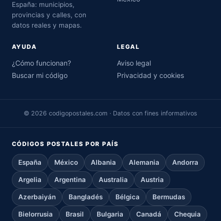
España: municipios,
provincias y calles, con
datos reales y mapas.
AYUDA
LEGAL
¿Cómo funcionan?
Aviso legal
Buscar mi código
Privacidad y cookies
© 2026 codigopostales.com · Datos con fines informativos
CÓDIGOS POSTALES POR PAÍS
España
México
Albania
Alemania
Andorra
Argelia
Argentina
Australia
Austria
Azerbaiyán
Bangladés
Bélgica
Bermudas
Bielorrusia
Brasil
Bulgaria
Canadá
Chequia