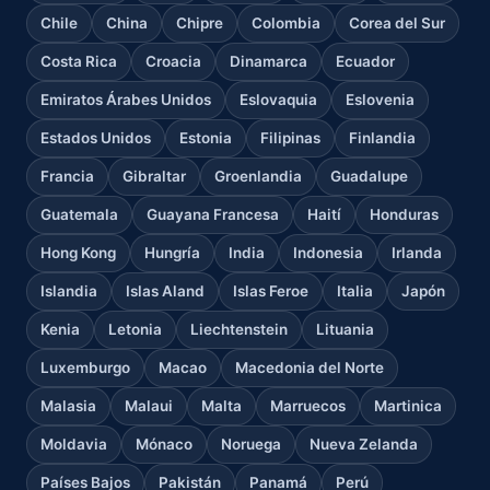
Chile
China
Chipre
Colombia
Corea del Sur
Costa Rica
Croacia
Dinamarca
Ecuador
Emiratos Árabes Unidos
Eslovaquia
Eslovenia
Estados Unidos
Estonia
Filipinas
Finlandia
Francia
Gibraltar
Groenlandia
Guadalupe
Guatemala
Guayana Francesa
Haití
Honduras
Hong Kong
Hungría
India
Indonesia
Irlanda
Islandia
Islas Aland
Islas Feroe
Italia
Japón
Kenia
Letonia
Liechtenstein
Lituania
Luxemburgo
Macao
Macedonia del Norte
Malasia
Malaui
Malta
Marruecos
Martinica
Moldavia
Mónaco
Noruega
Nueva Zelanda
Países Bajos
Pakistán
Panamá
Perú