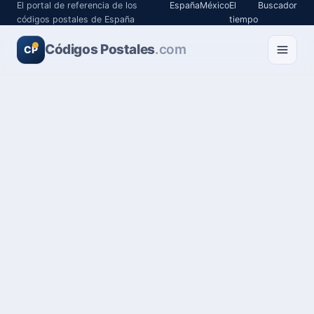
El portal de referencia de los
España
México
El
Buscador
códigos postales de España
tiempo
Códigos Postales
.com
CP