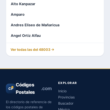
Alto Kanpazar
Amparo
Andres Eliseo de Mañaricua
Angel Ortiz Alfau
Ver todas las del 48003 →
EXPLORAR
Códigos
.com
CP
Inicio
Postales
Provincias
El directorio de referencia de
Buscador
los códigos postales de
México