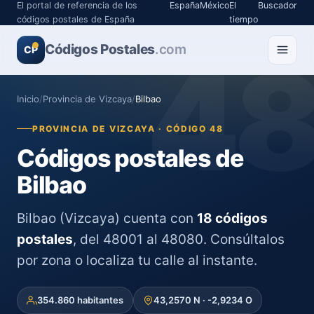
El portal de referencia de los
España
México
El
Buscador
códigos postales de España
tiempo
Códigos Postales
4
.com
CP
Inicio
/
Provincia de Vizcaya
/
Bilbao
PROVINCIA DE VIZCAYA · CÓDIGO 48
Códigos postales de
Bilbao
Bilbao (Vizcaya) cuenta con
18 códigos
postales
, del 48001 al 48080. Consúltalos
por zona o localiza tu calle al instante.
354.860 habitantes
43,2570 N · -2,9234 O