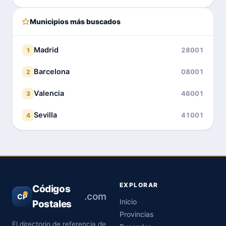
Municipios más buscados
Madrid
28001
1
Barcelona
08001
2
Valencia
46001
3
Sevilla
41001
4
EXPLORAR
Códigos
.com
CP
Inicio
Postales
Provincias
El directorio de referencia de