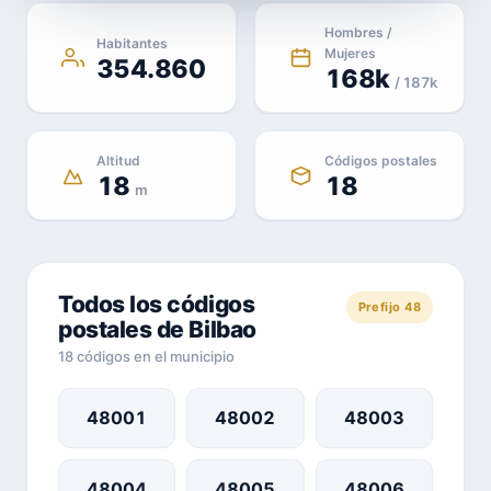
Hombres /
Habitantes
Mujeres
354.860
168k
/ 187k
Altitud
Códigos postales
18
18
m
Todos los códigos
Prefijo 48
postales de Bilbao
18 códigos en el municipio
48001
48002
48003
48004
48005
48006