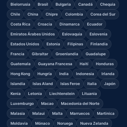
Bielorrusia
Brasil
Bulgaria
Canadá
Chequia
Chile
China
Chipre
Colombia
Corea del Sur
Costa Rica
Croacia
Dinamarca
Ecuador
Emiratos Árabes Unidos
Eslovaquia
Eslovenia
Estados Unidos
Estonia
Filipinas
Finlandia
Francia
Gibraltar
Groenlandia
Guadalupe
Guatemala
Guayana Francesa
Haití
Honduras
Hong Kong
Hungría
India
Indonesia
Irlanda
Islandia
Islas Aland
Islas Feroe
Italia
Japón
Kenia
Letonia
Liechtenstein
Lituania
Luxemburgo
Macao
Macedonia del Norte
Malasia
Malaui
Malta
Marruecos
Martinica
Moldavia
Mónaco
Noruega
Nueva Zelanda