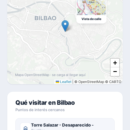
Vista de calle
+
−
Mapa OpenStreetMap · se carga al llegar aquí
Leaflet
|
© OpenStreetMap © CARTO
Qué visitar en Bilbao
Puntos de interés cercanos
Torre Salazar - Desaparecido -