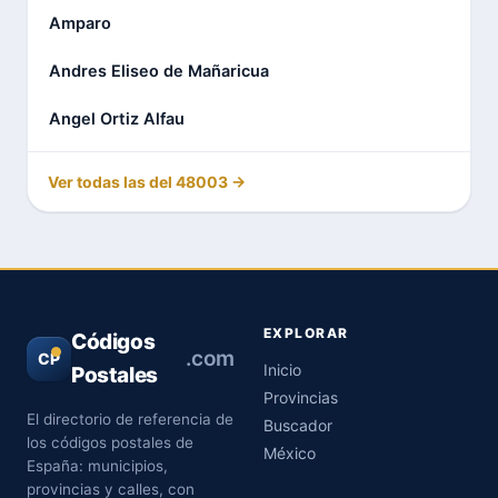
Amparo
Andres Eliseo de Mañaricua
Angel Ortiz Alfau
Ver todas las del 48003 →
EXPLORAR
Códigos
.com
CP
Inicio
Postales
Provincias
El directorio de referencia de
Buscador
los códigos postales de
México
España: municipios,
provincias y calles, con