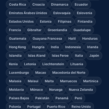
Costa Rica
Croacia
Dinamarca
Ecuador
Emiratos Árabes Unidos
Eslovaquia
Eslovenia
Estados Unidos
Estonia
Filipinas
Finlandia
Francia
Gibraltar
Groenlandia
Guadalupe
Guatemala
Guayana Francesa
Haití
Honduras
Hong Kong
Hungría
India
Indonesia
Irlanda
Islandia
Islas Aland
Islas Feroe
Italia
Japón
Kenia
Letonia
Liechtenstein
Lituania
Luxemburgo
Macao
Macedonia del Norte
Malasia
Malaui
Malta
Marruecos
Martinica
Moldavia
Mónaco
Noruega
Nueva Zelanda
Países Bajos
Pakistán
Panamá
Perú
Polonia
Portugal
Puerto Rico
Reino Unido