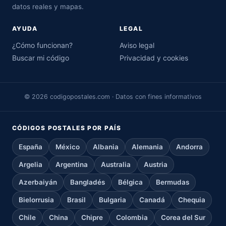
datos reales y mapas.
AYUDA
LEGAL
¿Cómo funcionan?
Aviso legal
Buscar mi código
Privacidad y cookies
© 2026 codigopostales.com · Datos con fines informativos
CÓDIGOS POSTALES POR PAÍS
España
México
Albania
Alemania
Andorra
Argelia
Argentina
Australia
Austria
Azerbaiyán
Bangladés
Bélgica
Bermudas
Bielorrusia
Brasil
Bulgaria
Canadá
Chequia
Chile
China
Chipre
Colombia
Corea del Sur