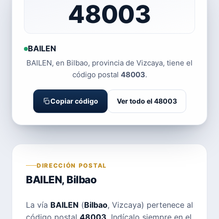
48003
BAILEN
BAILEN, en Bilbao, provincia de Vizcaya, tiene el
código postal
48003
.
Copiar código
Ver todo el 48003
DIRECCIÓN POSTAL
BAILEN, Bilbao
La vía
BAILEN
(
Bilbao
, Vizcaya) pertenece al
código postal
48003
. Indícalo siempre en el