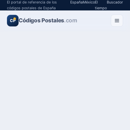
El portal de referencia de los
España
México
El
Buscador
códigos postales de España
tiempo
Códigos Postales
.com
CP