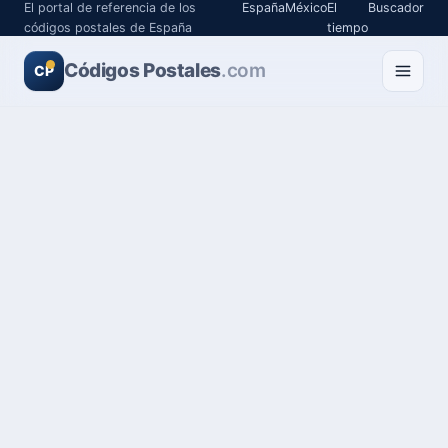
El portal de referencia de los
España
México
El
Buscador
códigos postales de España
tiempo
Códigos Postales
.com
CP