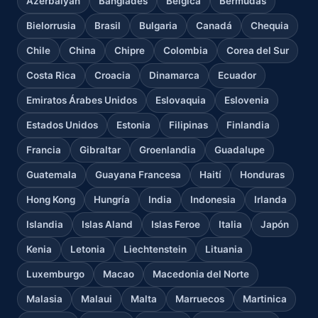
Azerbaiyán
Bangladés
Bélgica
Bermudas
Bielorrusia
Brasil
Bulgaria
Canadá
Chequia
Chile
China
Chipre
Colombia
Corea del Sur
Costa Rica
Croacia
Dinamarca
Ecuador
Emiratos Árabes Unidos
Eslovaquia
Eslovenia
Estados Unidos
Estonia
Filipinas
Finlandia
Francia
Gibraltar
Groenlandia
Guadalupe
Guatemala
Guayana Francesa
Haití
Honduras
Hong Kong
Hungría
India
Indonesia
Irlanda
Islandia
Islas Aland
Islas Feroe
Italia
Japón
Kenia
Letonia
Liechtenstein
Lituania
Luxemburgo
Macao
Macedonia del Norte
Malasia
Malaui
Malta
Marruecos
Martinica