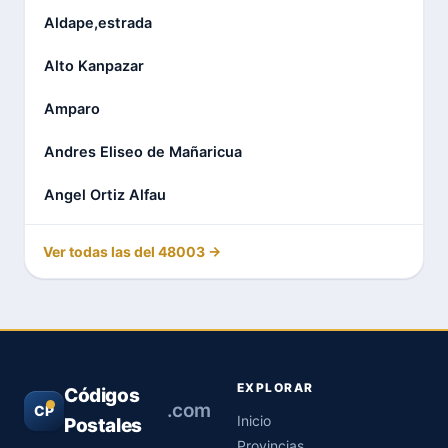
Aldape,estrada
Alto Kanpazar
Amparo
Andres Eliseo de Mañaricua
Angel Ortiz Alfau
Ver todas las del 48003 →
EXPLORAR
Códigos
.com
CP
Inicio
Postales
Provincias