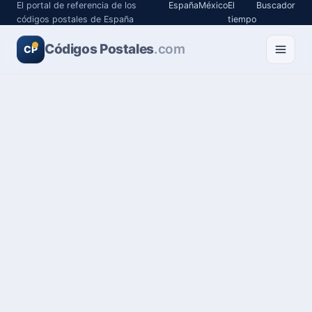
El portal de referencia de los
España
México
El
Buscador
códigos postales de España
tiempo
Códigos Postales
.com
CP