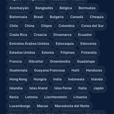
Azerbaiyán
Bangladés
Bélgica
Bermudas
Bielorrusia
Brasil
Bulgaria
Canadá
Chequia
Chile
China
Chipre
Colombia
Corea del Sur
Costa Rica
Croacia
Dinamarca
Ecuador
Emiratos Árabes Unidos
Eslovaquia
Eslovenia
Estados Unidos
Estonia
Filipinas
Finlandia
Francia
Gibraltar
Groenlandia
Guadalupe
Guatemala
Guayana Francesa
Haití
Honduras
Hong Kong
Hungría
India
Indonesia
Irlanda
Islandia
Islas Aland
Islas Feroe
Italia
Japón
Kenia
Letonia
Liechtenstein
Lituania
Luxemburgo
Macao
Macedonia del Norte