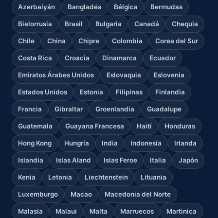
Azerbaiyán
Bangladés
Bélgica
Bermudas
Bielorrusia
Brasil
Bulgaria
Canadá
Chequia
Chile
China
Chipre
Colombia
Corea del Sur
Costa Rica
Croacia
Dinamarca
Ecuador
Emiratos Árabes Unidos
Eslovaquia
Eslovenia
Estados Unidos
Estonia
Filipinas
Finlandia
Francia
Gibraltar
Groenlandia
Guadalupe
Guatemala
Guayana Francesa
Haití
Honduras
Hong Kong
Hungría
India
Indonesia
Irlanda
Islandia
Islas Aland
Islas Feroe
Italia
Japón
Kenia
Letonia
Liechtenstein
Lituania
Luxemburgo
Macao
Macedonia del Norte
Malasia
Malaui
Malta
Marruecos
Martinica