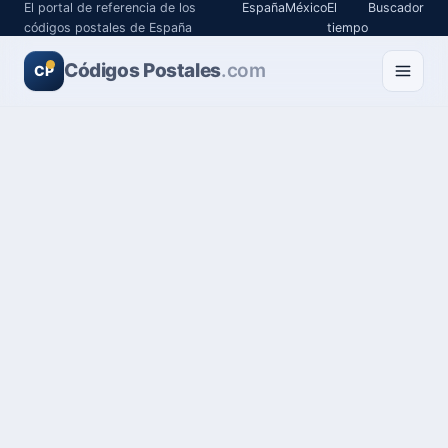
El portal de referencia de los
España
México
El
Buscador
códigos postales de España
tiempo
Códigos Postales
.com
CP