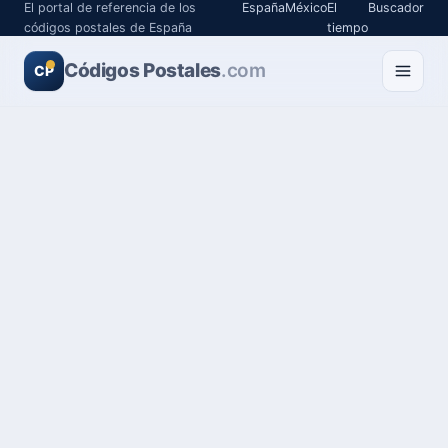
El portal de referencia de los
España
México
El
Buscador
códigos postales de España
tiempo
Códigos Postales
.com
CP