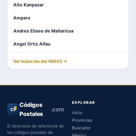
Alto Kanpazar
Amparo
Andres Eliseo de Mañaricua
Angel Ortiz Alfau
Ver todas las del 48003 →
EXPLORAR
Códigos
.com
CP
Inicio
Postales
Provincias
El directorio de referencia de
Buscador
los códigos postales de
México