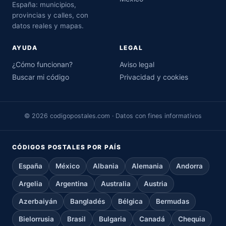
España: municipios,
provincias y calles, con
datos reales y mapas.
AYUDA
LEGAL
¿Cómo funcionan?
Aviso legal
Buscar mi código
Privacidad y cookies
© 2026 codigopostales.com · Datos con fines informativos
CÓDIGOS POSTALES POR PAÍS
España
México
Albania
Alemania
Andorra
Argelia
Argentina
Australia
Austria
Azerbaiyán
Bangladés
Bélgica
Bermudas
Bielorrusia
Brasil
Bulgaria
Canadá
Chequia