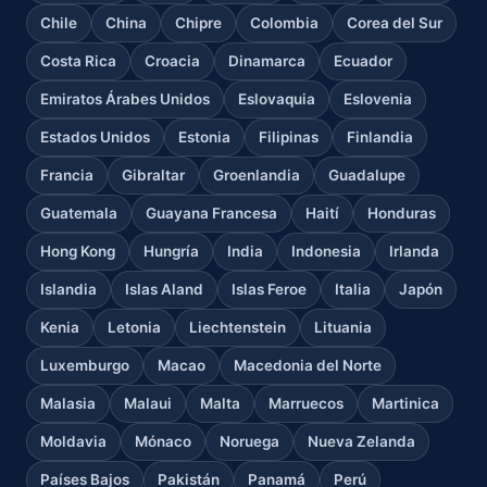
Chile
China
Chipre
Colombia
Corea del Sur
Costa Rica
Croacia
Dinamarca
Ecuador
Emiratos Árabes Unidos
Eslovaquia
Eslovenia
Estados Unidos
Estonia
Filipinas
Finlandia
Francia
Gibraltar
Groenlandia
Guadalupe
Guatemala
Guayana Francesa
Haití
Honduras
Hong Kong
Hungría
India
Indonesia
Irlanda
Islandia
Islas Aland
Islas Feroe
Italia
Japón
Kenia
Letonia
Liechtenstein
Lituania
Luxemburgo
Macao
Macedonia del Norte
Malasia
Malaui
Malta
Marruecos
Martinica
Moldavia
Mónaco
Noruega
Nueva Zelanda
Países Bajos
Pakistán
Panamá
Perú