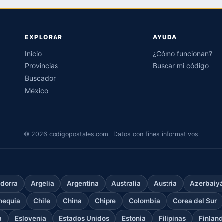
EXPLORAR
AYUDA
Inicio
¿Cómo funcionan?
Provincias
Buscar mi código
Buscador
México
© 2026 codigopostales.com · Datos con fines informativos
dorra
Argelia
Argentina
Australia
Austria
Azerbaiy
hequia
Chile
China
Chipre
Colombia
Corea del Sur
a
Eslovenia
Estados Unidos
Estonia
Filipinas
Finlan