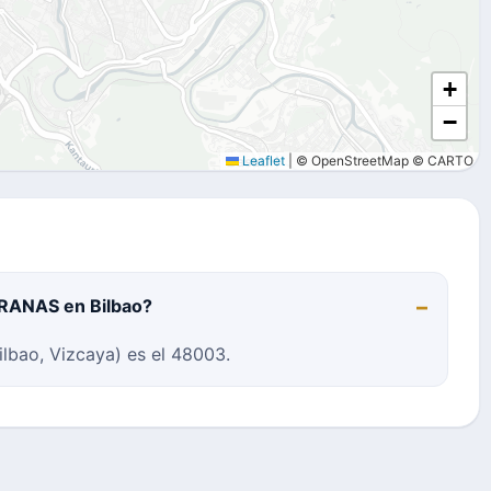
+
−
Leaflet
|
© OpenStreetMap © CARTO
RRANAS en Bilbao?
bao, Vizcaya) es el 48003.