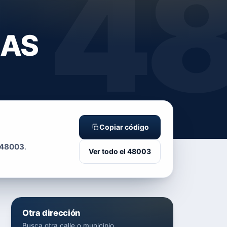
4
NAS
Copiar código
48003
.
Ver todo el 48003
Otra dirección
Busca otra calle o municipio.