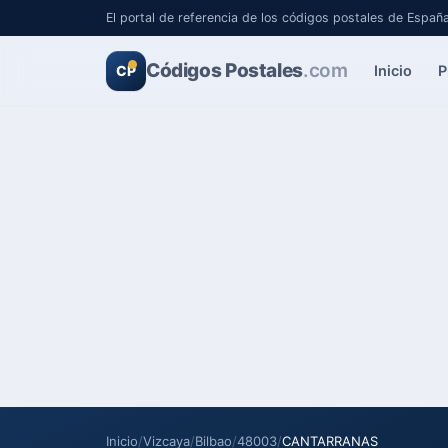
El portal de referencia de los códigos postales de Españ
Códigos Postales
.com
Inicio
P
CP
Inicio
/
Vizcaya
/
Bilbao
/
48003
/
CANTARRANAS