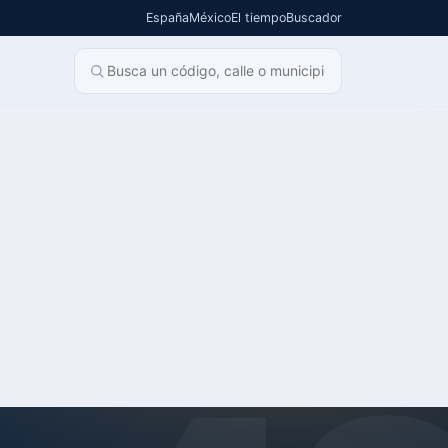
España
México
El tiempo
Buscador