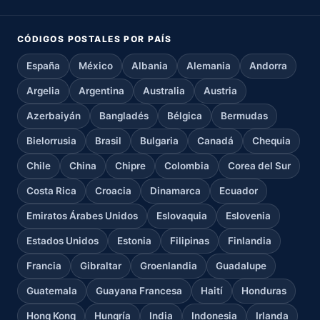
CÓDIGOS POSTALES POR PAÍS
España
México
Albania
Alemania
Andorra
Argelia
Argentina
Australia
Austria
Azerbaiyán
Bangladés
Bélgica
Bermudas
Bielorrusia
Brasil
Bulgaria
Canadá
Chequia
Chile
China
Chipre
Colombia
Corea del Sur
Costa Rica
Croacia
Dinamarca
Ecuador
Emiratos Árabes Unidos
Eslovaquia
Eslovenia
Estados Unidos
Estonia
Filipinas
Finlandia
Francia
Gibraltar
Groenlandia
Guadalupe
Guatemala
Guayana Francesa
Haití
Honduras
Hong Kong
Hungría
India
Indonesia
Irlanda