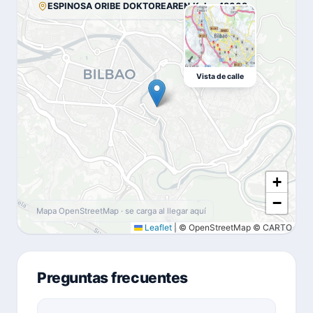
ESPINOSA ORIBE DOKTOREAREN,Kale · 48003
Vista de calle
+
−
Mapa OpenStreetMap · se carga al llegar aquí
Leaflet
|
© OpenStreetMap © CARTO
Preguntas frecuentes