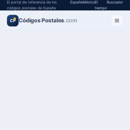
El portal de referencia de los
España
México
El
Buscador
códigos postales de España
tiempo
Códigos Postales
.com
CP