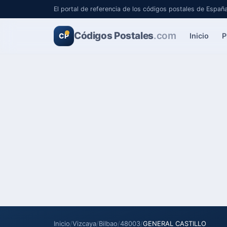
El portal de referencia de los códigos postales de Españ
Códigos Postales
.com
Inicio
P
CP
Inicio
/
Vizcaya
/
Bilbao
/
48003
/
GENERAL CASTILLO