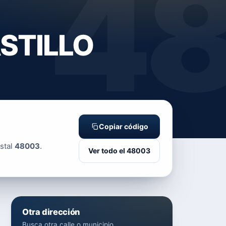
4
ASTILLO
Copiar código
stal
48003
.
Ver todo el 48003
Otra dirección
Busca otra calle o municipio.