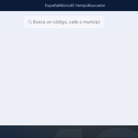
España
México
El tiempo
Buscador