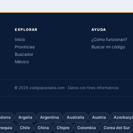
EXPLORAR
AYUDA
Inicio
¿Cómo funcionan?
Provincias
Buscar mi código
Buscador
México
© 2026 codigopostales.com · Datos con fines informativos
dorra
Argelia
Argentina
Australia
Austria
Azerbaiy
hequia
Chile
China
Chipre
Colombia
Corea del Sur