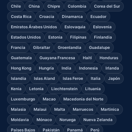
Chile
China
Chipre
Colombia
Corea del Sur
Costa Rica
Croacia
Dinamarca
Ecuador
Emiratos Árabes Unidos
Eslovaquia
Eslovenia
Estados Unidos
Estonia
Filipinas
Finlandia
Francia
Gibraltar
Groenlandia
Guadalupe
Guatemala
Guayana Francesa
Haití
Honduras
Hong Kong
Hungría
India
Indonesia
Irlanda
Islandia
Islas Aland
Islas Feroe
Italia
Japón
Kenia
Letonia
Liechtenstein
Lituania
Luxemburgo
Macao
Macedonia del Norte
Malasia
Malaui
Malta
Marruecos
Martinica
Moldavia
Mónaco
Noruega
Nueva Zelanda
Países Bajos
Pakistán
Panamá
Perú