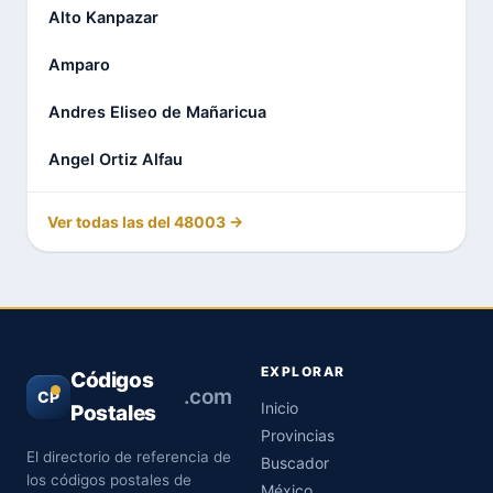
Alto Kanpazar
Amparo
Andres Eliseo de Mañaricua
Angel Ortiz Alfau
Ver todas las del 48003 →
EXPLORAR
Códigos
.com
CP
Inicio
Postales
Provincias
El directorio de referencia de
Buscador
los códigos postales de
México