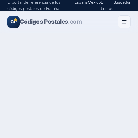
El portal de referencia de los
España
México
El
Buscador
códigos postales de España
tiempo
Códigos Postales
.com
CP