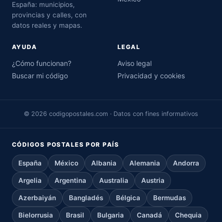
España: municipios,
provincias y calles, con
datos reales y mapas.
AYUDA
LEGAL
¿Cómo funcionan?
Aviso legal
Buscar mi código
Privacidad y cookies
© 2026 codigopostales.com · Datos con fines informativos
CÓDIGOS POSTALES POR PAÍS
España
México
Albania
Alemania
Andorra
Argelia
Argentina
Australia
Austria
Azerbaiyán
Bangladés
Bélgica
Bermudas
Bielorrusia
Brasil
Bulgaria
Canadá
Chequia