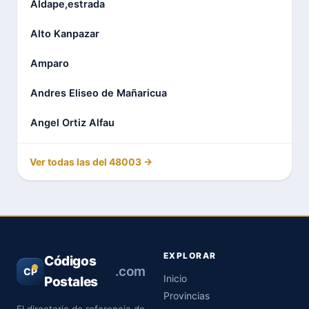
Aldape,estrada
Alto Kanpazar
Amparo
Andres Eliseo de Mañaricua
Angel Ortiz Alfau
Ver todas las del 48003 →
EXPLORAR
Códigos
.com
CP
Inicio
Postales
Provincias
El directorio de referencia de