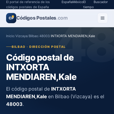
El portal de referencia de los
España
México
El
Buscador
códigos postales de España
tiempo
Códigos Postales
4
.com
CP
Inicio
/
Vizcaya
/
Bilbao
/
48003
/
INTXORTA MENDIAREN,Kale
BILBAO · DIRECCIÓN POSTAL
Código postal de
INTXORTA
MENDIAREN,Kale
El código postal de
INTXORTA
MENDIAREN,Kale
en Bilbao (Vizcaya) es el
48003
.