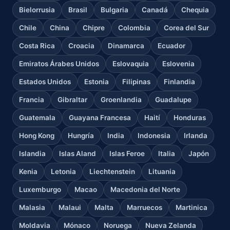
Bielorrusia
Brasil
Bulgaria
Canadá
Chequia
Chile
China
Chipre
Colombia
Corea del Sur
Costa Rica
Croacia
Dinamarca
Ecuador
Emiratos Árabes Unidos
Eslovaquia
Eslovenia
Estados Unidos
Estonia
Filipinas
Finlandia
Francia
Gibraltar
Groenlandia
Guadalupe
Guatemala
Guayana Francesa
Haití
Honduras
Hong Kong
Hungría
India
Indonesia
Irlanda
Islandia
Islas Aland
Islas Feroe
Italia
Japón
Kenia
Letonia
Liechtenstein
Lituania
Luxemburgo
Macao
Macedonia del Norte
Malasia
Malaui
Malta
Marruecos
Martinica
Moldavia
Mónaco
Noruega
Nueva Zelanda