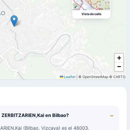
Vista de calle
+
−
Leaflet
|
© OpenStreetMap © CARTO
N ZERBITZARIEN,Kai en Bilbao?
RIEN,Kai (Bilbao, Vizcaya) es el 48003.