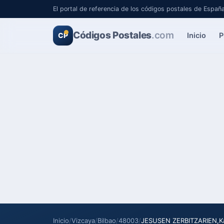
El portal de referencia de los códigos postales de Españ
Códigos Postales
.com
Inicio
P
CP
Inicio
/
Vizcaya
/
Bilbao
/
48003
/
JESUSEN ZERBITZARIEN,K