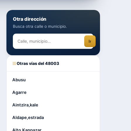
Otra dirección
Busca otra calle o municipio.
Ir
Otras vías del 48003
Abusu
Agarre
Aintzira,kale
Aldape,estrada
Alto Kanpazar