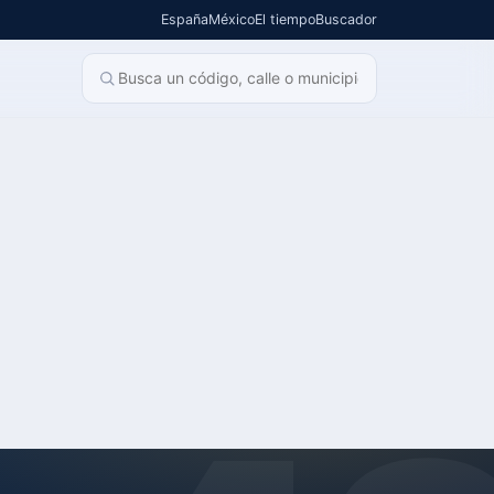
España
México
El tiempo
Buscador