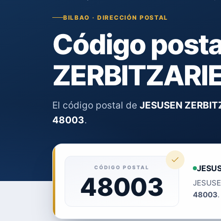
BILBAO · DIRECCIÓN POSTAL
Código post
ZERBITZARIE
El código postal de
JESUSEN ZERBITZ
48003
.
JESUS
CÓDIGO POSTAL
48003
JESUSEN
48003
.