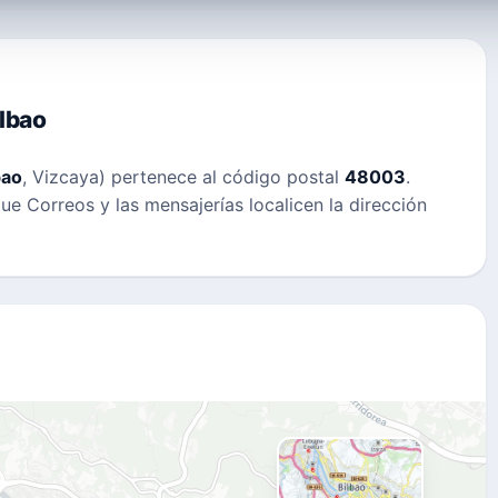
lbao
bao
, Vizcaya) pertenece al código postal
48003
.
que Correos y las mensajerías localicen la dirección