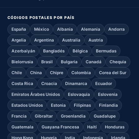
CÓDIGOS POSTALES POR PAÍS
España
México
Albania
Alemania
Andorra
Argelia
Argentina
Australia
Austria
Azerbaiyán
Bangladés
Bélgica
Bermudas
Bielorrusia
Brasil
Bulgaria
Canadá
Chequia
Chile
China
Chipre
Colombia
Corea del Sur
Costa Rica
Croacia
Dinamarca
Ecuador
Emiratos Árabes Unidos
Eslovaquia
Eslovenia
Estados Unidos
Estonia
Filipinas
Finlandia
Francia
Gibraltar
Groenlandia
Guadalupe
Guatemala
Guayana Francesa
Haití
Honduras
Hong Kong
Hungría
India
Indonesia
Irlanda