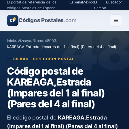
El portal de referencia de los
España
México
El
Buscador
códigos postales de España
tiempo
Códigos Postales
4
.com
CP
Inicio
/
Vizcaya
/
Bilbao
/
48003
/
KAREAGA,Estrada (Impares del 1 al final) (Pares del 4 al final)
BILBAO · DIRECCIÓN POSTAL
Código postal de
KAREAGA,Estrada
(Impares del 1 al final)
(Pares del 4 al final)
El código postal de
KAREAGA,Estrada
(Impares del 1 al final) (Pares del 4 al final)