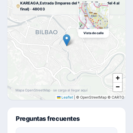
KAREAGA,Estrada (Impares del 1 al final) (Pares del 4 al
final) · 48003
Vista de calle
+
−
Mapa OpenStreetMap · se carga al llegar aquí
Leaflet
|
© OpenStreetMap © CARTO
Preguntas frecuentes