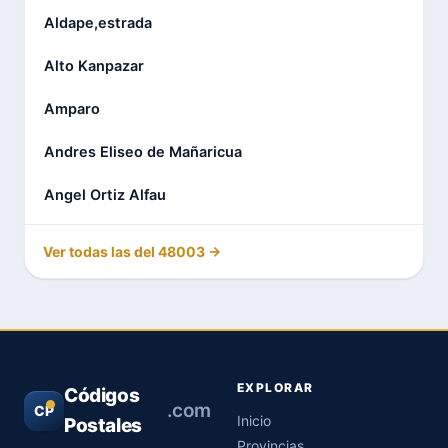
Aldape,estrada
Alto Kanpazar
Amparo
Andres Eliseo de Mañaricua
Angel Ortiz Alfau
Ver todas las del 48003 →
EXPLORAR
Códigos
.com
CP
Inicio
Postales
Provincias