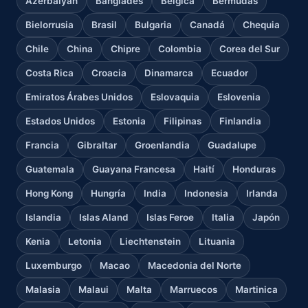
Azerbaiyán
Bangladés
Bélgica
Bermudas
Bielorrusia
Brasil
Bulgaria
Canadá
Chequia
Chile
China
Chipre
Colombia
Corea del Sur
Costa Rica
Croacia
Dinamarca
Ecuador
Emiratos Árabes Unidos
Eslovaquia
Eslovenia
Estados Unidos
Estonia
Filipinas
Finlandia
Francia
Gibraltar
Groenlandia
Guadalupe
Guatemala
Guayana Francesa
Haití
Honduras
Hong Kong
Hungría
India
Indonesia
Irlanda
Islandia
Islas Aland
Islas Feroe
Italia
Japón
Kenia
Letonia
Liechtenstein
Lituania
Luxemburgo
Macao
Macedonia del Norte
Malasia
Malaui
Malta
Marruecos
Martinica