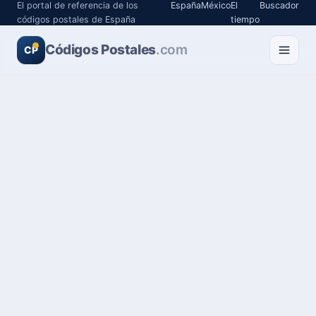
El portal de referencia de los
España
México
El
Buscador
códigos postales de España
tiempo
Códigos Postales
.com
CP