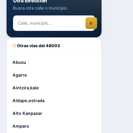
Otra dirección
Busca otra calle o municipio.
Ir
Otras vías del 48003
Abusu
Agarre
Aintzira,kale
Aldape,estrada
Alto Kanpazar
Amparo