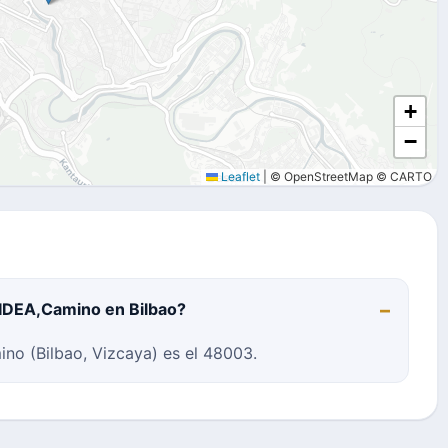
+
−
Leaflet
|
© OpenStreetMap © CARTO
BIDEA,Camino en Bilbao?
no (Bilbao, Vizcaya) es el 48003.