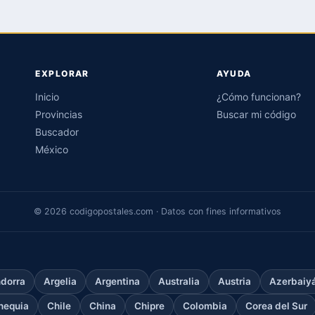
EXPLORAR
AYUDA
Inicio
¿Cómo funcionan?
Provincias
Buscar mi código
Buscador
México
© 2026 codigopostales.com · Datos con fines informativos
dorra
Argelia
Argentina
Australia
Austria
Azerbaiy
hequia
Chile
China
Chipre
Colombia
Corea del Sur