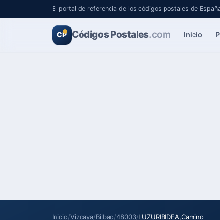
El portal de referencia de los códigos postales de Españ
Códigos Postales
.com
Inicio
P
CP
Inicio
/
Vizcaya
/
Bilbao
/
48003
/
LUZURIBIDEA,Camino