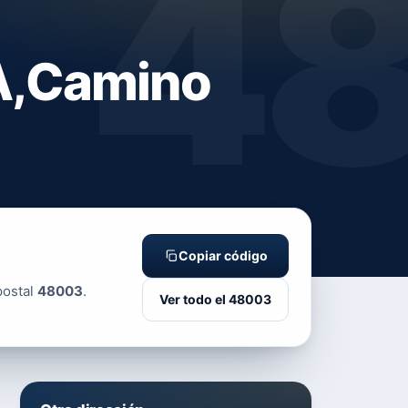
4
A,Camino
Copiar código
postal
48003
.
Ver todo el 48003