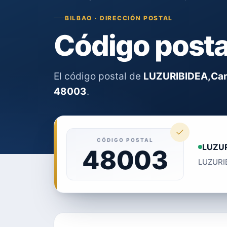
BILBAO · DIRECCIÓN POSTAL
Código post
El código postal de
LUZURIBIDEA,Ca
48003
.
CÓDIGO POSTAL
LUZUR
48003
LUZURIB