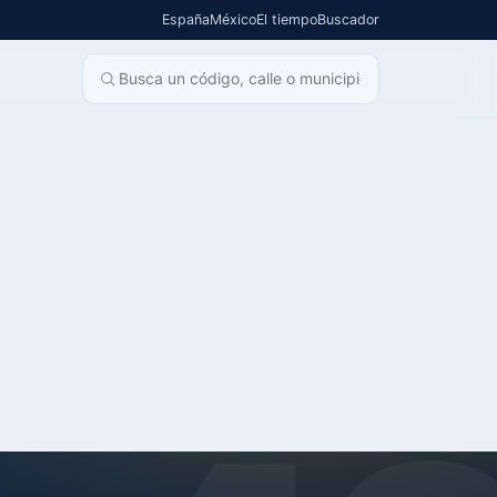
España
México
El tiempo
Buscador