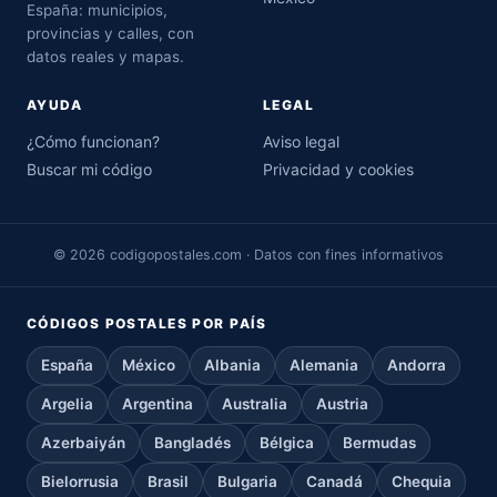
España: municipios,
provincias y calles, con
datos reales y mapas.
AYUDA
LEGAL
¿Cómo funcionan?
Aviso legal
Buscar mi código
Privacidad y cookies
© 2026 codigopostales.com · Datos con fines informativos
CÓDIGOS POSTALES POR PAÍS
España
México
Albania
Alemania
Andorra
Argelia
Argentina
Australia
Austria
Azerbaiyán
Bangladés
Bélgica
Bermudas
Bielorrusia
Brasil
Bulgaria
Canadá
Chequia