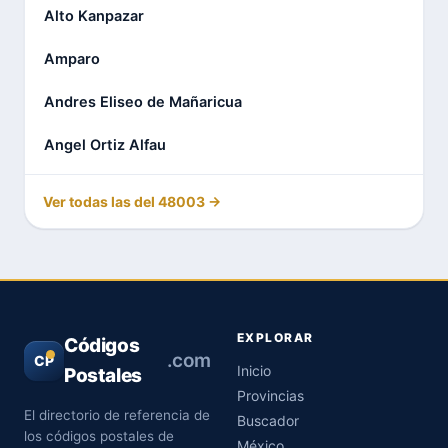
Alto Kanpazar
Amparo
Andres Eliseo de Mañaricua
Angel Ortiz Alfau
Ver todas las del 48003 →
EXPLORAR
Códigos
.com
CP
Inicio
Postales
Provincias
El directorio de referencia de
Buscador
los códigos postales de
México