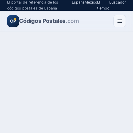
El portal de referencia de los
España
México
El
Buscador
códigos postales de España
tiempo
Códigos Postales
.com
CP