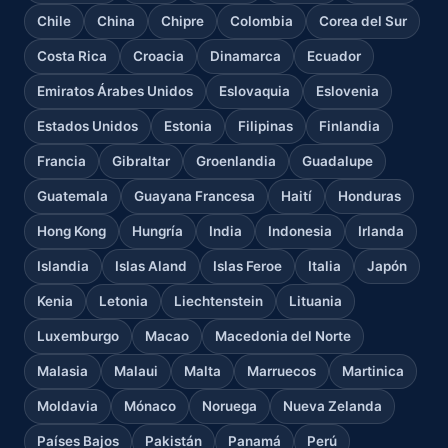
Chile
China
Chipre
Colombia
Corea del Sur
Costa Rica
Croacia
Dinamarca
Ecuador
Emiratos Árabes Unidos
Eslovaquia
Eslovenia
Estados Unidos
Estonia
Filipinas
Finlandia
Francia
Gibraltar
Groenlandia
Guadalupe
Guatemala
Guayana Francesa
Haití
Honduras
Hong Kong
Hungría
India
Indonesia
Irlanda
Islandia
Islas Aland
Islas Feroe
Italia
Japón
Kenia
Letonia
Liechtenstein
Lituania
Luxemburgo
Macao
Macedonia del Norte
Malasia
Malaui
Malta
Marruecos
Martinica
Moldavia
Mónaco
Noruega
Nueva Zelanda
Países Bajos
Pakistán
Panamá
Perú