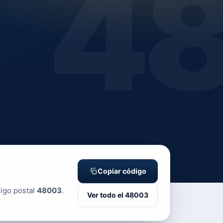
4
Copiar código
digo postal
48003
.
Ver todo el 48003