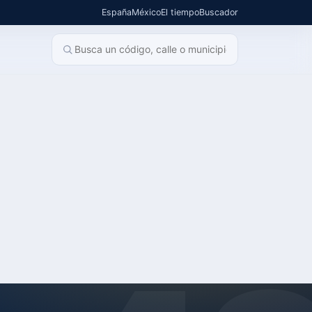
España
México
El tiempo
Buscador