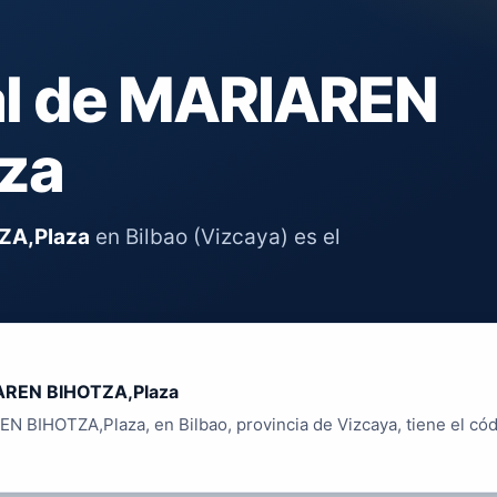
al de MARIAREN
za
ZA,Plaza
en Bilbao (Vizcaya) es el
REN BIHOTZA,Plaza
N BIHOTZA,Plaza, en Bilbao, provincia de Vizcaya, tiene el có