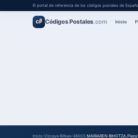
El portal de referencia de los códigos postales de Españ
Códigos Postales
.com
Inicio
P
CP
Inicio
/
Vizcaya
/
Bilbao
/
48003
/
MARIAREN BIHOTZA,Plaza