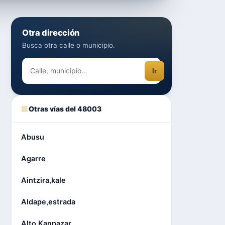
Otra dirección
Busca otra calle o municipio.
Ir
Otras vías del 48003
Abusu
Agarre
Aintzira,kale
Aldape,estrada
Alto Kanpazar