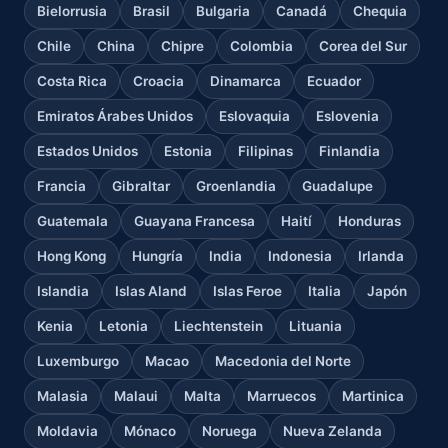
Bielorrusia
Brasil
Bulgaria
Canadá
Chequia
Chile
China
Chipre
Colombia
Corea del Sur
Costa Rica
Croacia
Dinamarca
Ecuador
Emiratos Árabes Unidos
Eslovaquia
Eslovenia
Estados Unidos
Estonia
Filipinas
Finlandia
Francia
Gibraltar
Groenlandia
Guadalupe
Guatemala
Guayana Francesa
Haití
Honduras
Hong Kong
Hungría
India
Indonesia
Irlanda
Islandia
Islas Aland
Islas Feroe
Italia
Japón
Kenia
Letonia
Liechtenstein
Lituania
Luxemburgo
Macao
Macedonia del Norte
Malasia
Malaui
Malta
Marruecos
Martinica
Moldavia
Mónaco
Noruega
Nueva Zelanda