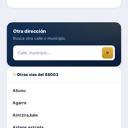
Otra dirección
Busca otra calle o municipio.
Ir
Otras vías del 48003
Abusu
Agarre
Aintzira,kale
Aldape,estrada