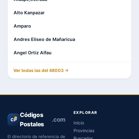
Alto Kanpazar
Amparo
Andres Eliseo de Mañaricua
Angel Ortiz Alfau
Ver todas las del 48003 →
EXPLORAR
Códigos
.com
CP
Inicio
Postales
Provincias
El directorio de referencia de
Buscador