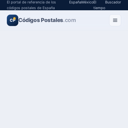
El portal de referencia de los
España
México
El
Buscador
códigos postales de España
tiempo
Códigos Postales
.com
CP