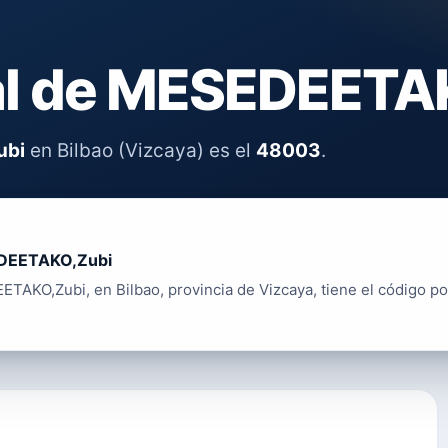
al de MESEDEETA
ubi
en Bilbao (Vizcaya) es el
48003
.
DEETAKO,Zubi
TAKO,Zubi, en Bilbao, provincia de Vizcaya, tiene el código po