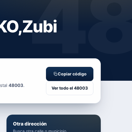
4
KO,Zubi
Copiar código
stal
48003
.
Ver todo el 48003
Otra dirección
Busca otra calle o municipio.