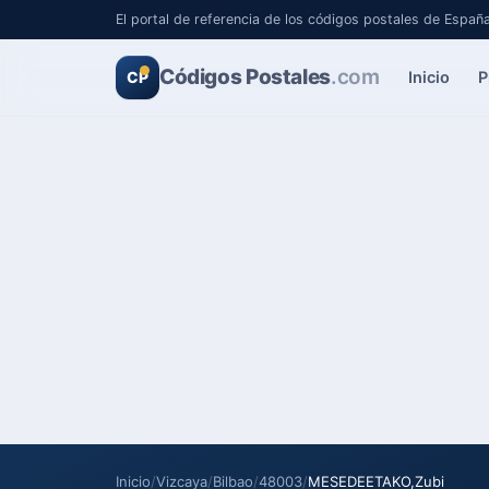
El portal de referencia de los códigos postales de Españ
Códigos Postales
.com
Inicio
P
CP
Inicio
/
Vizcaya
/
Bilbao
/
48003
/
MESEDEETAKO,Zubi