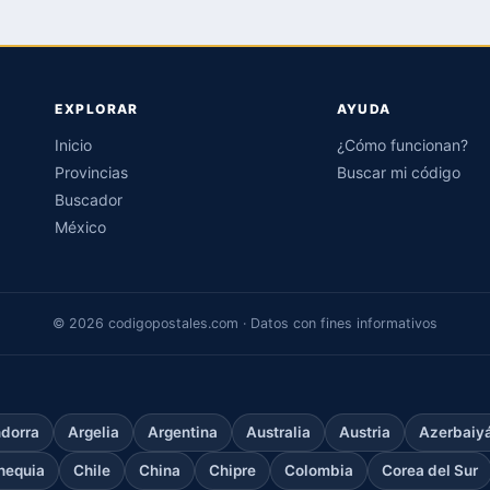
EXPLORAR
AYUDA
Inicio
¿Cómo funcionan?
Provincias
Buscar mi código
Buscador
México
© 2026 codigopostales.com · Datos con fines informativos
dorra
Argelia
Argentina
Australia
Austria
Azerbaiy
hequia
Chile
China
Chipre
Colombia
Corea del Sur