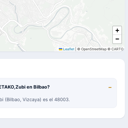
+
−
Leaflet
|
© OpenStreetMap © CARTO
ETAKO,Zubi en Bilbao?
 (Bilbao, Vizcaya) es el 48003.