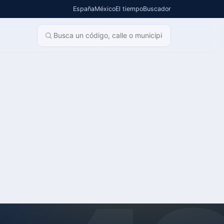
España
México
El tiempo
Buscador