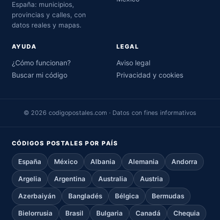
España: municipios,
provincias y calles, con
datos reales y mapas.
AYUDA
LEGAL
¿Cómo funcionan?
Aviso legal
Buscar mi código
Privacidad y cookies
© 2026 codigopostales.com · Datos con fines informativos
CÓDIGOS POSTALES POR PAÍS
España
México
Albania
Alemania
Andorra
Argelia
Argentina
Australia
Austria
Azerbaiyán
Bangladés
Bélgica
Bermudas
Bielorrusia
Brasil
Bulgaria
Canadá
Chequia