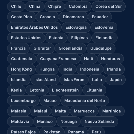
Chile
China
Chipre
Colombia
Corea del Sur
Costa Rica
Croacia
Dinamarca
Ecuador
Emiratos Árabes Unidos
Eslovaquia
Eslovenia
Estados Unidos
Estonia
Filipinas
Finlandia
Francia
Gibraltar
Groenlandia
Guadalupe
Guatemala
Guayana Francesa
Haití
Honduras
Hong Kong
Hungría
India
Indonesia
Irlanda
Islandia
Islas Aland
Islas Feroe
Italia
Japón
Kenia
Letonia
Liechtenstein
Lituania
Luxemburgo
Macao
Macedonia del Norte
Malasia
Malaui
Malta
Marruecos
Martinica
Moldavia
Mónaco
Noruega
Nueva Zelanda
Países Bajos
Pakistán
Panamá
Perú