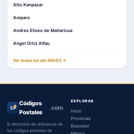
Alto Kanpazar
Amparo
Andres Eliseo de Mañaricua
Angel Ortiz Alfau
Ver todas las del 48003 →
EXPLORAR
Códigos
.com
CP
Inicio
Postales
Provincias
El directorio de referencia de
Buscador
los códigos postales de
México