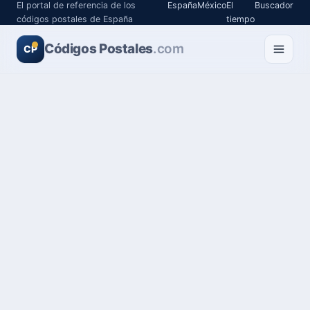
El portal de referencia de los
España
México
El
Buscador
códigos postales de España
tiempo
Códigos Postales
.com
CP