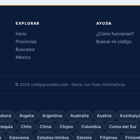
EXPLORAR
AYUDA
Inicio
¿Cómo funcionan?
Provincias
Buscar mi código
Buscador
México
© 2026 codigopostales.com · Datos con fines informativos
dorra
Argelia
Argentina
Australia
Austria
Azerbaiy
hequia
Chile
China
Chipre
Colombia
Corea del Sur
a
Eslovenia
Estados Unidos
Estonia
Filipinas
Finlan