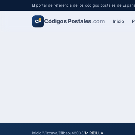
El portal de referencia de los códigos postales de Españ
Códigos Postales
.com
Inicio
P
CP
Inicio
/
Vizcaya
/
Bilbao
/
48003
/
MIRIBILLA