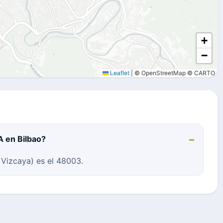
+
−
Leaflet
|
© OpenStreetMap © CARTO
A en Bilbao?
 Vizcaya) es el 48003.