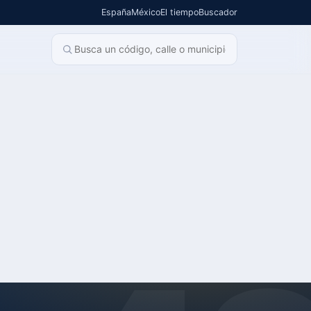
España
México
El tiempo
Buscador