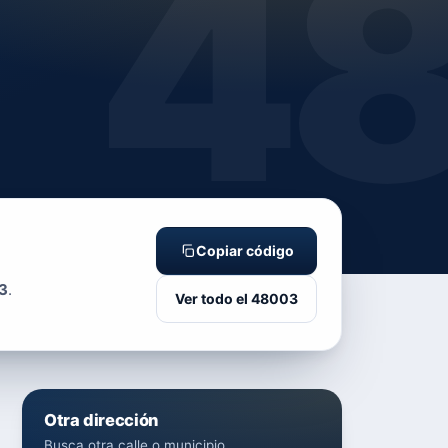
4
Copiar código
3
.
Ver todo el 48003
Otra dirección
Busca otra calle o municipio.