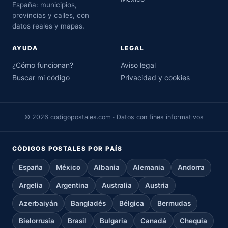
España: municipios,
provincias y calles, con
datos reales y mapas.
AYUDA
LEGAL
¿Cómo funcionan?
Aviso legal
Buscar mi código
Privacidad y cookies
© 2026 codigopostales.com · Datos con fines informativos
CÓDIGOS POSTALES POR PAÍS
España
México
Albania
Alemania
Andorra
Argelia
Argentina
Australia
Austria
Azerbaiyán
Bangladés
Bélgica
Bermudas
Bielorrusia
Brasil
Bulgaria
Canadá
Chequia