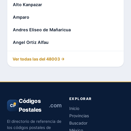
Alto Kanpazar
Amparo
Andres Eliseo de Mañaricua
Angel Ortiz Alfau
Ver todas las del 48003 →
EXPLORAR
Códigos
.com
CP
Inicio
Postales
Provincias
El directorio de referencia de
Buscador
los códigos postales de
México