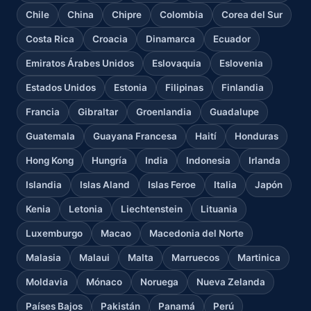
Chile
China
Chipre
Colombia
Corea del Sur
Costa Rica
Croacia
Dinamarca
Ecuador
Emiratos Árabes Unidos
Eslovaquia
Eslovenia
Estados Unidos
Estonia
Filipinas
Finlandia
Francia
Gibraltar
Groenlandia
Guadalupe
Guatemala
Guayana Francesa
Haití
Honduras
Hong Kong
Hungría
India
Indonesia
Irlanda
Islandia
Islas Aland
Islas Feroe
Italia
Japón
Kenia
Letonia
Liechtenstein
Lituania
Luxemburgo
Macao
Macedonia del Norte
Malasia
Malaui
Malta
Marruecos
Martinica
Moldavia
Mónaco
Noruega
Nueva Zelanda
Países Bajos
Pakistán
Panamá
Perú