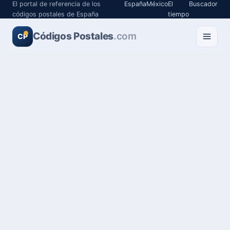
El portal de referencia de los
España
México
El
Buscador
códigos postales de España
tiempo
Códigos Postales
.com
CP