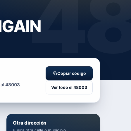
4
IGAIN
Copiar código
tal
48003
.
Ver todo el 48003
Otra dirección
Busca otra calle o municipio.