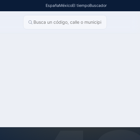
España
México
El tiempo
Buscador