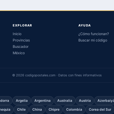
EXPLORAR
AYUDA
Inicio
¿Cómo funcionan?
Provincias
Buscar mi código
Buscador
México
© 2026 codigopostales.com · Datos con fines informativos
dorra
Argelia
Argentina
Australia
Austria
Azerbaiy
hequia
Chile
China
Chipre
Colombia
Corea del Sur