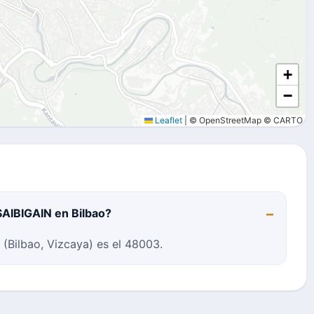
+
−
Leaflet
|
© OpenStreetMap © CARTO
SAIBIGAIN en Bilbao?
(Bilbao, Vizcaya) es el 48003.