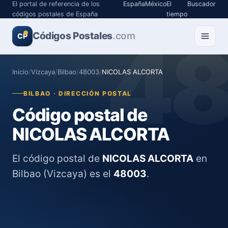
El portal de referencia de los
España
México
El
Buscador
códigos postales de España
tiempo
Códigos Postales
4
.com
CP
Inicio
/
Vizcaya
/
Bilbao
/
48003
/
NICOLAS ALCORTA
BILBAO · DIRECCIÓN POSTAL
Código postal de
NICOLAS ALCORTA
El código postal de
NICOLAS ALCORTA
en
Bilbao (Vizcaya) es el
48003
.