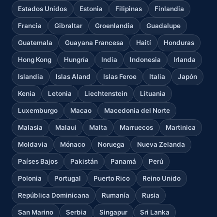
Estados Unidos
Estonia
Filipinas
Finlandia
Francia
Gibraltar
Groenlandia
Guadalupe
Guatemala
Guayana Francesa
Haití
Honduras
Hong Kong
Hungría
India
Indonesia
Irlanda
Islandia
Islas Aland
Islas Feroe
Italia
Japón
Kenia
Letonia
Liechtenstein
Lituania
Luxemburgo
Macao
Macedonia del Norte
Malasia
Malaui
Malta
Marruecos
Martinica
Moldavia
Mónaco
Noruega
Nueva Zelanda
Países Bajos
Pakistán
Panamá
Perú
Polonia
Portugal
Puerto Rico
Reino Unido
República Dominicana
Rumanía
Rusia
San Marino
Serbia
Singapur
Sri Lanka