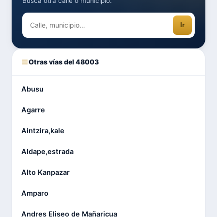
Busca otra calle o municipio.
Ir
Otras vías del 48003
Abusu
Agarre
Aintzira,kale
Aldape,estrada
Alto Kanpazar
Amparo
Andres Eliseo de Mañaricua