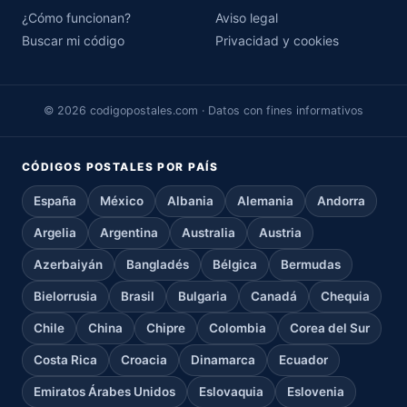
¿Cómo funcionan?
Aviso legal
Buscar mi código
Privacidad y cookies
© 2026 codigopostales.com · Datos con fines informativos
CÓDIGOS POSTALES POR PAÍS
España
México
Albania
Alemania
Andorra
Argelia
Argentina
Australia
Austria
Azerbaiyán
Bangladés
Bélgica
Bermudas
Bielorrusia
Brasil
Bulgaria
Canadá
Chequia
Chile
China
Chipre
Colombia
Corea del Sur
Costa Rica
Croacia
Dinamarca
Ecuador
Emiratos Árabes Unidos
Eslovaquia
Eslovenia