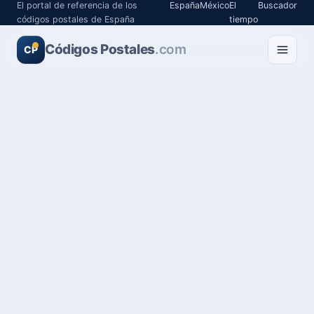
El portal de referencia de los
España
México
El
Buscador
códigos postales de España
tiempo
Códigos Postales
.com
CP