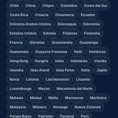
Chile
China
Chipre
Colombia
Corea del Sur
Costa Rica
Croacia
Dinamarca
Ecuador
Emiratos Árabes Unidos
Eslovaquia
Eslovenia
Estados Unidos
Estonia
Filipinas
Finlandia
Francia
Gibraltar
Groenlandia
Guadalupe
Guatemala
Guayana Francesa
Haití
Honduras
Hong Kong
Hungría
India
Indonesia
Irlanda
Islandia
Islas Aland
Islas Feroe
Italia
Japón
Kenia
Letonia
Liechtenstein
Lituania
Luxemburgo
Macao
Macedonia del Norte
Malasia
Malaui
Malta
Marruecos
Martinica
Moldavia
Mónaco
Noruega
Nueva Zelanda
Países Bajos
Pakistán
Panamá
Perú