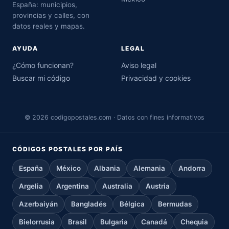
España: municipios,
provincias y calles, con
datos reales y mapas.
AYUDA
LEGAL
¿Cómo funcionan?
Aviso legal
Buscar mi código
Privacidad y cookies
© 2026 codigopostales.com · Datos con fines informativos
CÓDIGOS POSTALES POR PAÍS
España
México
Albania
Alemania
Andorra
Argelia
Argentina
Australia
Austria
Azerbaiyán
Bangladés
Bélgica
Bermudas
Bielorrusia
Brasil
Bulgaria
Canadá
Chequia