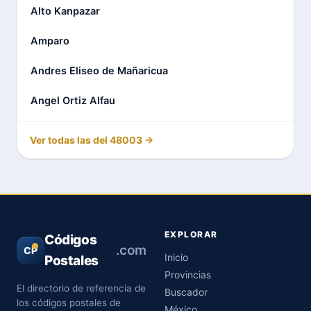
Alto Kanpazar
Amparo
Andres Eliseo de Mañaricua
Angel Ortiz Alfau
Ver todas las del 48003 →
EXPLORAR
Códigos
.com
CP
Inicio
Postales
Provincias
El directorio de referencia de
Buscador
los códigos postales de
México