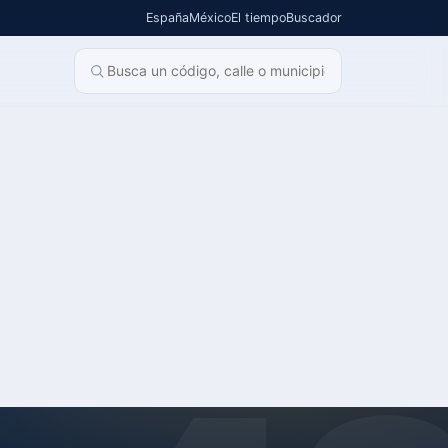
España
México
El tiempo
Buscador