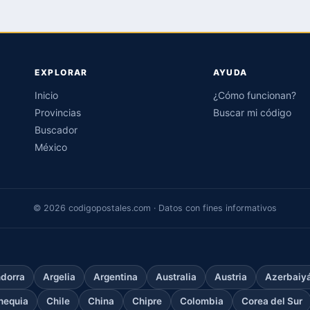
EXPLORAR
AYUDA
Inicio
¿Cómo funcionan?
Provincias
Buscar mi código
Buscador
México
© 2026 codigopostales.com · Datos con fines informativos
dorra
Argelia
Argentina
Australia
Austria
Azerbaiy
hequia
Chile
China
Chipre
Colombia
Corea del Sur