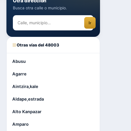
Otra dirección
Busca otra calle o municipio.
Ir
Otras vías del 48003
Abusu
Agarre
Aintzira,kale
Aldape,estrada
Alto Kanpazar
Amparo