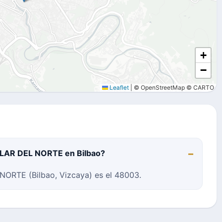
+
−
Leaflet
|
© OpenStreetMap © CARTO
CULAR DEL NORTE en Bilbao?
ORTE (Bilbao, Vizcaya) es el 48003.