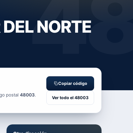
4
R DEL NORTE
Copiar código
igo postal
48003
.
Ver todo el 48003