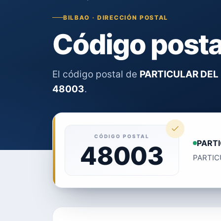
BILBAO · DIRECCIÓN POSTAL
Código post
El código postal de
PARTICULAR DEL
48003
.
CÓDIGO POSTAL
PART
48003
PARTICU