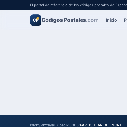
El portal de referencia de los códigos postales de Españ
Códigos Postales
.com
Inicio
P
CP
Inicio
/
Vizcaya
/
Bilbao
/
48003
/
PARTICULAR DEL NORTE