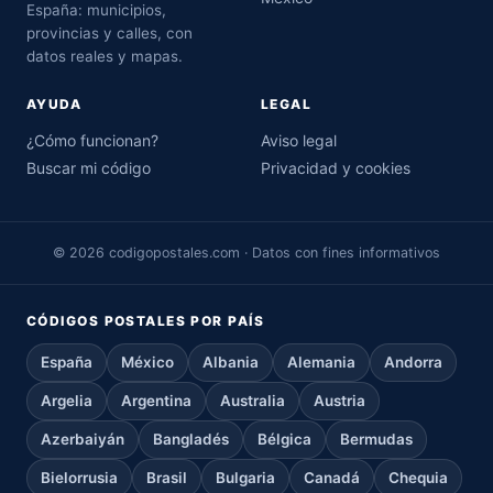
España: municipios,
provincias y calles, con
datos reales y mapas.
AYUDA
LEGAL
¿Cómo funcionan?
Aviso legal
Buscar mi código
Privacidad y cookies
© 2026 codigopostales.com · Datos con fines informativos
CÓDIGOS POSTALES POR PAÍS
España
México
Albania
Alemania
Andorra
Argelia
Argentina
Australia
Austria
Azerbaiyán
Bangladés
Bélgica
Bermudas
Bielorrusia
Brasil
Bulgaria
Canadá
Chequia