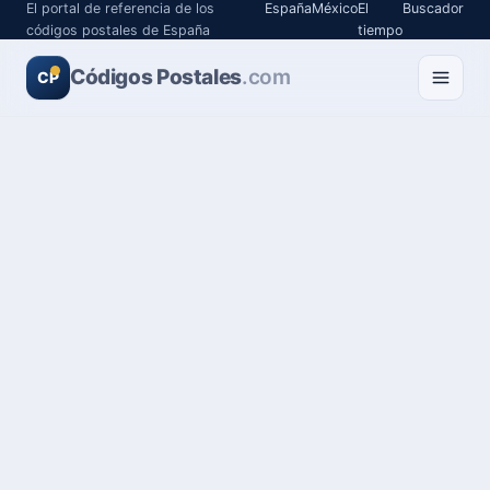
El portal de referencia de los
España
México
El
Buscador
códigos postales de España
tiempo
Códigos Postales
.com
CP