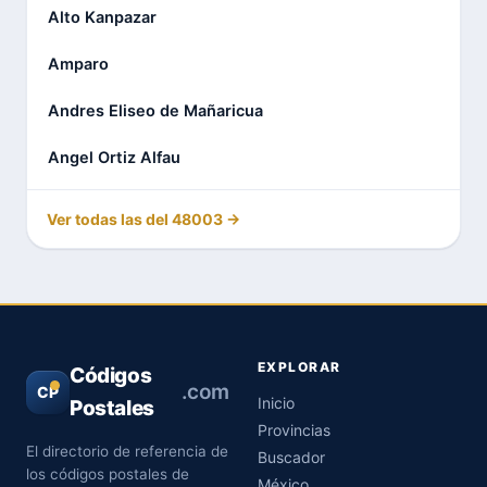
Alto Kanpazar
Amparo
Andres Eliseo de Mañaricua
Angel Ortiz Alfau
Ver todas las del 48003 →
EXPLORAR
Códigos
.com
CP
Inicio
Postales
Provincias
El directorio de referencia de
Buscador
los códigos postales de
México