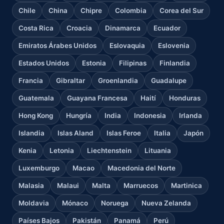
Chile
China
Chipre
Colombia
Corea del Sur
Costa Rica
Croacia
Dinamarca
Ecuador
Emiratos Árabes Unidos
Eslovaquia
Eslovenia
Estados Unidos
Estonia
Filipinas
Finlandia
Francia
Gibraltar
Groenlandia
Guadalupe
Guatemala
Guayana Francesa
Haití
Honduras
Hong Kong
Hungría
India
Indonesia
Irlanda
Islandia
Islas Aland
Islas Feroe
Italia
Japón
Kenia
Letonia
Liechtenstein
Lituania
Luxemburgo
Macao
Macedonia del Norte
Malasia
Malaui
Malta
Marruecos
Martinica
Moldavia
Mónaco
Noruega
Nueva Zelanda
Países Bajos
Pakistán
Panamá
Perú