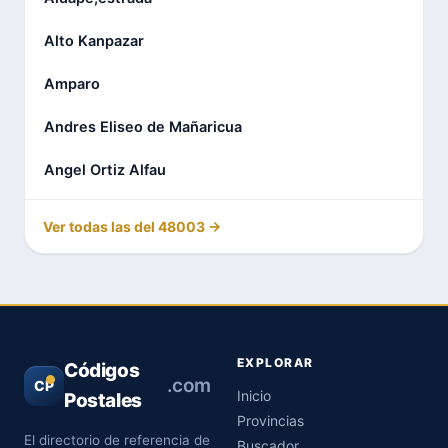
Alto Kanpazar
Amparo
Andres Eliseo de Mañaricua
Angel Ortiz Alfau
Ver todas las del 48003 →
EXPLORAR
Códigos
.com
CP
Inicio
Postales
Provincias
El directorio de referencia de
Buscador