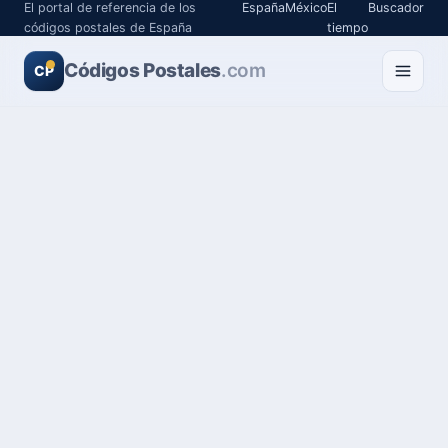
El portal de referencia de los
España
México
El
Buscador
códigos postales de España
tiempo
Códigos Postales
.com
CP