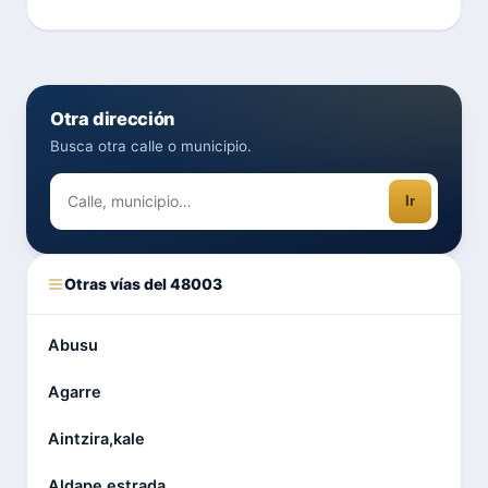
Otra dirección
Busca otra calle o municipio.
Ir
Otras vías del 48003
Abusu
Agarre
Aintzira,kale
Aldape,estrada