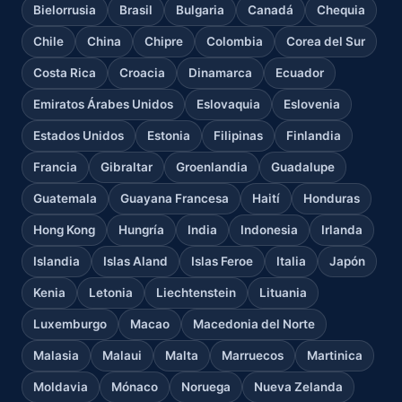
Bielorrusia
Brasil
Bulgaria
Canadá
Chequia
Chile
China
Chipre
Colombia
Corea del Sur
Costa Rica
Croacia
Dinamarca
Ecuador
Emiratos Árabes Unidos
Eslovaquia
Eslovenia
Estados Unidos
Estonia
Filipinas
Finlandia
Francia
Gibraltar
Groenlandia
Guadalupe
Guatemala
Guayana Francesa
Haití
Honduras
Hong Kong
Hungría
India
Indonesia
Irlanda
Islandia
Islas Aland
Islas Feroe
Italia
Japón
Kenia
Letonia
Liechtenstein
Lituania
Luxemburgo
Macao
Macedonia del Norte
Malasia
Malaui
Malta
Marruecos
Martinica
Moldavia
Mónaco
Noruega
Nueva Zelanda