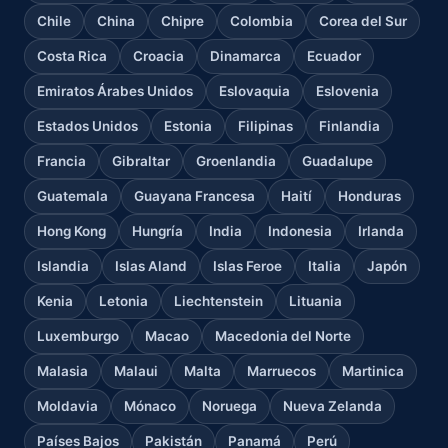
Chile
China
Chipre
Colombia
Corea del Sur
Costa Rica
Croacia
Dinamarca
Ecuador
Emiratos Árabes Unidos
Eslovaquia
Eslovenia
Estados Unidos
Estonia
Filipinas
Finlandia
Francia
Gibraltar
Groenlandia
Guadalupe
Guatemala
Guayana Francesa
Haití
Honduras
Hong Kong
Hungría
India
Indonesia
Irlanda
Islandia
Islas Aland
Islas Feroe
Italia
Japón
Kenia
Letonia
Liechtenstein
Lituania
Luxemburgo
Macao
Macedonia del Norte
Malasia
Malaui
Malta
Marruecos
Martinica
Moldavia
Mónaco
Noruega
Nueva Zelanda
Países Bajos
Pakistán
Panamá
Perú