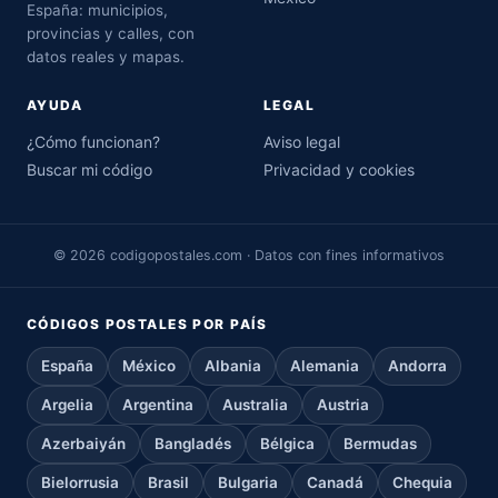
España: municipios,
provincias y calles, con
datos reales y mapas.
AYUDA
LEGAL
¿Cómo funcionan?
Aviso legal
Buscar mi código
Privacidad y cookies
© 2026 codigopostales.com · Datos con fines informativos
CÓDIGOS POSTALES POR PAÍS
España
México
Albania
Alemania
Andorra
Argelia
Argentina
Australia
Austria
Azerbaiyán
Bangladés
Bélgica
Bermudas
Bielorrusia
Brasil
Bulgaria
Canadá
Chequia