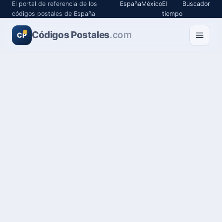
El portal de referencia de los
España
México
El
Buscador
códigos postales de España
tiempo
Códigos Postales
.com
CP