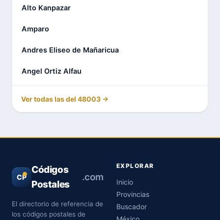
Alto Kanpazar
Amparo
Andres Eliseo de Mañaricua
Angel Ortiz Alfau
Ver todas las del 48003 →
EXPLORAR
Códigos
.com
CP
Inicio
Postales
Provincias
El directorio de referencia de
Buscador
los códigos postales de
México