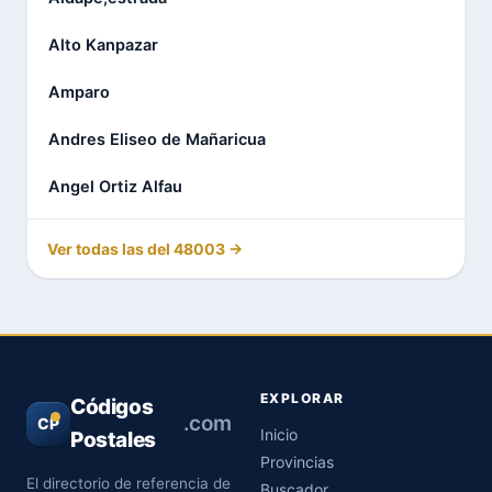
Alto Kanpazar
Amparo
Andres Eliseo de Mañaricua
Angel Ortiz Alfau
Ver todas las del 48003 →
EXPLORAR
Códigos
.com
CP
Inicio
Postales
Provincias
El directorio de referencia de
Buscador