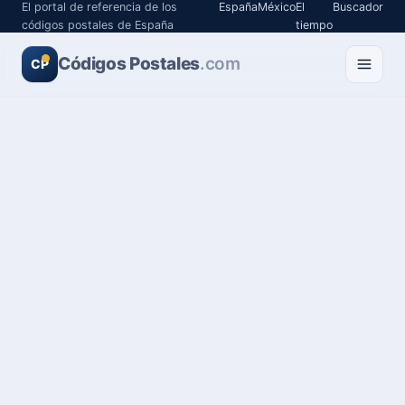
El portal de referencia de los
España
México
El
Buscador
códigos postales de España
tiempo
Códigos Postales
.com
CP