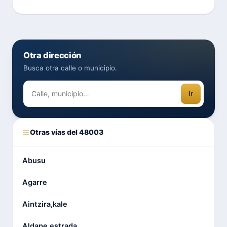
Otra dirección
Busca otra calle o municipio.
Ir
Otras vías del 48003
Abusu
Agarre
Aintzira,kale
Aldape,estrada