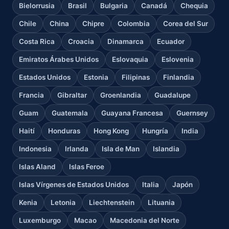
Bielorrusia
Brasil
Bulgaria
Canadá
Chequia
Chile
China
Chipre
Colombia
Corea del Sur
Costa Rica
Croacia
Dinamarca
Ecuador
Emiratos Árabes Unidos
Eslovaquia
Eslovenia
Estados Unidos
Estonia
Filipinas
Finlandia
Francia
Gibraltar
Groenlandia
Guadalupe
Guam
Guatemala
Guayana Francesa
Guernsey
Haití
Honduras
Hong Kong
Hungría
India
Indonesia
Irlanda
Isla de Man
Islandia
Islas Aland
Islas Feroe
Islas Vírgenes de Estados Unidos
Italia
Japón
Kenia
Letonia
Liechtenstein
Lituania
Luxemburgo
Macao
Macedonia del Norte