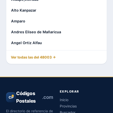
Alto Kanpazar
Amparo
Andres Eliseo de Mañaricua
Angel Ortiz Alfau
Ver todas las del 48003 →
EXPLORAR
Códigos
.com
CP
Inicio
Postales
Provincias
El directorio de referencia de
Buscador