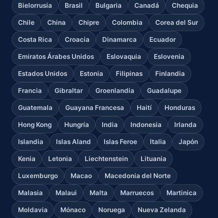
Bielorrusia
Brasil
Bulgaria
Canadá
Chequia
Chile
China
Chipre
Colombia
Corea del Sur
Costa Rica
Croacia
Dinamarca
Ecuador
Emiratos Árabes Unidos
Eslovaquia
Eslovenia
Estados Unidos
Estonia
Filipinas
Finlandia
Francia
Gibraltar
Groenlandia
Guadalupe
Guatemala
Guayana Francesa
Haití
Honduras
Hong Kong
Hungría
India
Indonesia
Irlanda
Islandia
Islas Aland
Islas Feroe
Italia
Japón
Kenia
Letonia
Liechtenstein
Lituania
Luxemburgo
Macao
Macedonia del Norte
Malasia
Malaui
Malta
Marruecos
Martinica
Moldavia
Mónaco
Noruega
Nueva Zelanda