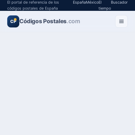
El portal de referencia de los
España
México
El
Buscador
códigos postales de España
tiempo
Códigos Postales
.com
CP