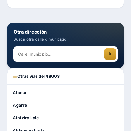
Otra dirección
Busca otra calle o municipio.
Ir
Otras vías del 48003
Abusu
Agarre
Aintzira,kale
Aldape,estrada