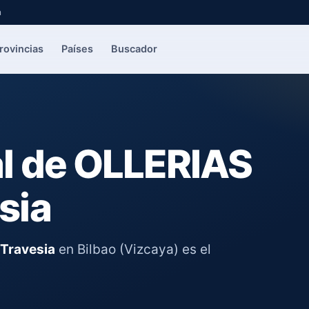
a
rovincias
Países
Buscador
l de OLLERIAS
sia
Travesia
en Bilbao (Vizcaya) es el