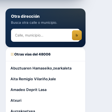
Otra dirección
Busca otra calle o municipio.
Ir
Otras vías del 48006
Abuztuaren Hamaseiko,zearkaleta
Aita Remigio Vilariño,kale
Amadeo Deprit Lasa
Atxuri
Aurrekoetxea