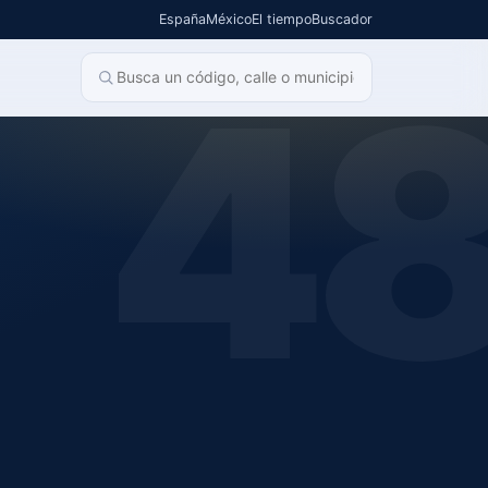
España
México
El tiempo
Buscador
4