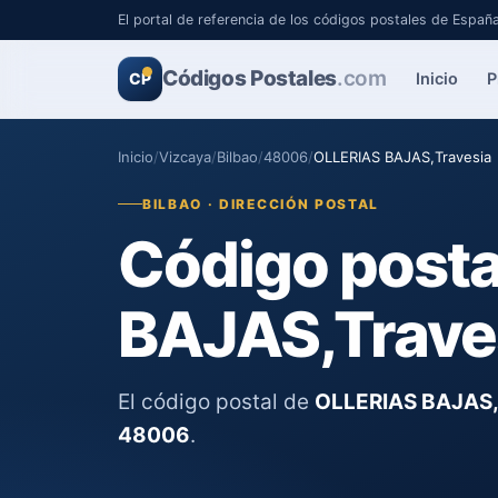
El portal de referencia de los códigos postales de Españ
Códigos Postales
.com
Inicio
P
CP
Inicio
/
Vizcaya
/
Bilbao
/
48006
/
OLLERIAS BAJAS,Travesia
BILBAO · DIRECCIÓN POSTAL
Código posta
BAJAS,Trave
El código postal de
OLLERIAS BAJAS,
48006
.