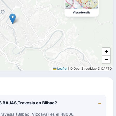
Vista de calle
+
−
Leaflet
|
© OpenStreetMap © CARTO
S BAJAS,Travesia en Bilbao?
avesia (Bilbao, Vizcaya) es el 48006.