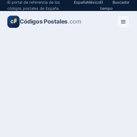
El portal de referencia de los
España
México
El
Buscador
códigos postales de España
tiempo
Códigos Postales
.com
CP