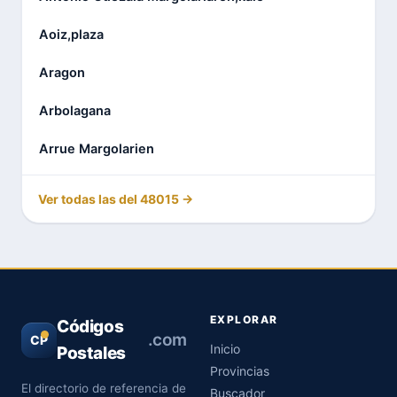
Aoiz,plaza
Aragon
Arbolagana
Arrue Margolarien
Ver todas las del 48015 →
EXPLORAR
Códigos
.com
CP
Inicio
Postales
Provincias
El directorio de referencia de
Buscador