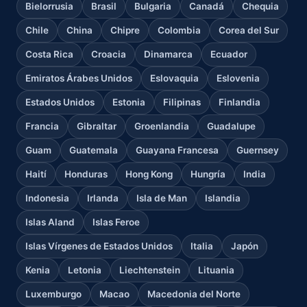
Bielorrusia
Brasil
Bulgaria
Canadá
Chequia
Chile
China
Chipre
Colombia
Corea del Sur
Costa Rica
Croacia
Dinamarca
Ecuador
Emiratos Árabes Unidos
Eslovaquia
Eslovenia
Estados Unidos
Estonia
Filipinas
Finlandia
Francia
Gibraltar
Groenlandia
Guadalupe
Guam
Guatemala
Guayana Francesa
Guernsey
Haití
Honduras
Hong Kong
Hungría
India
Indonesia
Irlanda
Isla de Man
Islandia
Islas Aland
Islas Feroe
Islas Vírgenes de Estados Unidos
Italia
Japón
Kenia
Letonia
Liechtenstein
Lituania
Luxemburgo
Macao
Macedonia del Norte