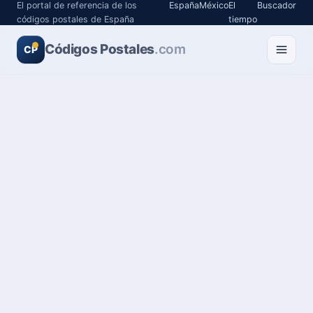
El portal de referencia de los
España
México
El
Buscador
códigos postales de España
tiempo
Códigos Postales
.com
CP