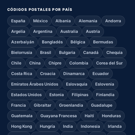
CÓDIGOS POSTALES POR PAÍS
España
México
Albania
Alemania
Andorra
Argelia
Argentina
Australia
Austria
Azerbaiyán
Bangladés
Bélgica
Bermudas
Bielorrusia
Brasil
Bulgaria
Canadá
Chequia
Chile
China
Chipre
Colombia
Corea del Sur
Costa Rica
Croacia
Dinamarca
Ecuador
Emiratos Árabes Unidos
Eslovaquia
Eslovenia
Estados Unidos
Estonia
Filipinas
Finlandia
Francia
Gibraltar
Groenlandia
Guadalupe
Guatemala
Guayana Francesa
Haití
Honduras
Hong Kong
Hungría
India
Indonesia
Irlanda